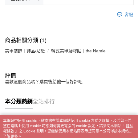
時審查核予不同之上限額度；若仍有額度不足之情形，本公司將視審查結果
請求用戶進行身份認證。
５．嚴禁一人註冊多個帳號或使用他人資訊註冊。若發現惡意使用之情形，
客服
恩沛科技股份有限公司將有權停止該用戶之使用額度並採取法律行動。
商品相關分類 (1)
美甲裝飾｜飾品/貼紙
韓式美甲凝膠貼｜the Namie
評價
喜歡這個商品嗎？購買後給他一個好評吧
本分類熱銷
全站排行
本網站中使用 cookie，欲查詢有關本網站使用 cookie 方式之詳情，及若您不希
熱門標籤
望在電腦上使用 cookie 時應如何變更電腦的 cookie 設定，請參閱本網站「
隱私
權條款
」之 Cookie 聲明。您繼續使用本網站即表示您同意本公司得按本網站使
用條款之 Cookie 聲明使用 cookie。
了解更多 >