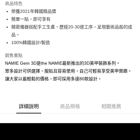
商品特色
6 期 0 利率 每期
NT$11
21家銀行
合作金庫商業銀行
第一商業銀行
榮獲2021年韓國精品獎
華南商業銀行
彰化商業銀行
合作金庫商業銀行
第一商業銀行
超商取貨付款
簡單一貼，即可享有
上海商業儲蓄銀行
台北富邦商業銀行
華南商業銀行
彰化商業銀行
國泰世華商業銀行
兆豐國際商業銀行
精密儀器搭配手工生產，歷經20-30道工序，呈現藝術品般的成
LINE Pay
上海商業儲蓄銀行
台北富邦商業銀行
臺灣中小企業銀行
台中商業銀行
品。
國泰世華商業銀行
兆豐國際商業銀行
匯豐（台灣）商業銀行
華泰商業銀行
Apple Pay
臺灣中小企業銀行
台中商業銀行
100%韓國設計/製造
聯邦商業銀行
遠東國際商業銀行
匯豐（台灣）商業銀行
華泰商業銀行
街口支付
元大商業銀行
永豐商業銀行
銷售重點
聯邦商業銀行
遠東國際商業銀行
玉山商業銀行
星展（台灣）商業銀行
元大商業銀行
永豐商業銀行
NAMIE Gem 3D是the NAMIE最新推出的3D美甲裝飾系列。
悠遊付
台新國際商業銀行
中國信託商業銀行
玉山商業銀行
星展（台灣）商業銀行
眾多設計可供選擇，服貼且容易使用，自己可輕易享受美甲樂趣。
台灣樂天信用卡公司
台新國際商業銀行
中國信託商業銀行
Google Pay
讓大家以最輕鬆的價格，即可採用多達80款設計。
台灣樂天信用卡公司
全盈+PAY
AFTEE先享後付
相關說明
詳細說明
商品規格
相關推薦
【關於「AFTEE先享後付」】
ATM付款
AFTEE先享後付是「在收到商品之後才付款」的支付方式。 讓您購物簡單
便利好安心！
貨到付款
１．簡單：不需註冊會員、不需綁卡、不需儲值。
２．便利：只要手機號碼，簡訊認證，即可結帳。