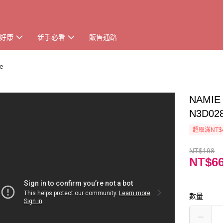
好康
新手必看
販售通路
e
NAM
N3D02
超取滿NT$
NT$198
NT$6
數量