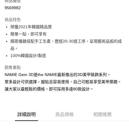
商品編號
信用卡分期付款
9569982
3 期 0 利率 每期
NT$22
21家銀行
商品特色
6 期 0 利率 每期
NT$11
21家銀行
合作金庫商業銀行
第一商業銀行
榮獲2021年韓國精品獎
華南商業銀行
彰化商業銀行
合作金庫商業銀行
第一商業銀行
超商取貨付款
簡單一貼，即可享有
上海商業儲蓄銀行
台北富邦商業銀行
華南商業銀行
彰化商業銀行
國泰世華商業銀行
兆豐國際商業銀行
精密儀器搭配手工生產，歷經20-30道工序，呈現藝術品般的成
LINE Pay
上海商業儲蓄銀行
台北富邦商業銀行
臺灣中小企業銀行
台中商業銀行
品。
國泰世華商業銀行
兆豐國際商業銀行
匯豐（台灣）商業銀行
華泰商業銀行
Apple Pay
臺灣中小企業銀行
台中商業銀行
100%韓國設計/製造
聯邦商業銀行
遠東國際商業銀行
匯豐（台灣）商業銀行
華泰商業銀行
街口支付
元大商業銀行
永豐商業銀行
銷售重點
聯邦商業銀行
遠東國際商業銀行
玉山商業銀行
星展（台灣）商業銀行
元大商業銀行
永豐商業銀行
NAMIE Gem 3D是the NAMIE最新推出的3D美甲裝飾系列。
悠遊付
台新國際商業銀行
中國信託商業銀行
玉山商業銀行
星展（台灣）商業銀行
眾多設計可供選擇，服貼且容易使用，自己可輕易享受美甲樂趣。
台灣樂天信用卡公司
台新國際商業銀行
中國信託商業銀行
Google Pay
讓大家以最輕鬆的價格，即可採用多達80款設計。
台灣樂天信用卡公司
全盈+PAY
AFTEE先享後付
相關說明
詳細說明
商品規格
相關推薦
【關於「AFTEE先享後付」】
ATM付款
AFTEE先享後付是「在收到商品之後才付款」的支付方式。 讓您購物簡單