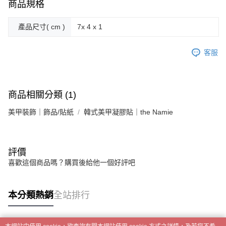
商品規格
「AFTEE先享後付」，若未經同意申辦者引起之損失，本公司不負相關責
任。
４．使用「AFTEE先享後付」時，將依據個別帳號之用戶狀況，依本公司即
產品尺寸( cm )
7x 4 x 1
時審查核予不同之上限額度；若仍有額度不足之情形，本公司將視審查結果
請求用戶進行身份認證。
５．嚴禁一人註冊多個帳號或使用他人資訊註冊。若發現惡意使用之情形，
客服
恩沛科技股份有限公司將有權停止該用戶之使用額度並採取法律行動。
商品相關分類 (1)
美甲裝飾｜飾品/貼紙
韓式美甲凝膠貼｜the Namie
評價
喜歡這個商品嗎？購買後給他一個好評吧
本分類熱銷
全站排行