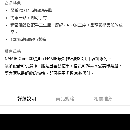
商品特色
6 期 0 利率 每期
NT$11
21家銀行
合作金庫商業銀行
第一商業銀行
榮獲2021年韓國精品獎
華南商業銀行
彰化商業銀行
合作金庫商業銀行
第一商業銀行
超商取貨付款
簡單一貼，即可享有
上海商業儲蓄銀行
台北富邦商業銀行
華南商業銀行
彰化商業銀行
國泰世華商業銀行
兆豐國際商業銀行
精密儀器搭配手工生產，歷經20-30道工序，呈現藝術品般的成
LINE Pay
上海商業儲蓄銀行
台北富邦商業銀行
臺灣中小企業銀行
台中商業銀行
品。
國泰世華商業銀行
兆豐國際商業銀行
匯豐（台灣）商業銀行
華泰商業銀行
Apple Pay
臺灣中小企業銀行
台中商業銀行
100%韓國設計/製造
聯邦商業銀行
遠東國際商業銀行
匯豐（台灣）商業銀行
華泰商業銀行
街口支付
元大商業銀行
永豐商業銀行
銷售重點
聯邦商業銀行
遠東國際商業銀行
玉山商業銀行
星展（台灣）商業銀行
元大商業銀行
永豐商業銀行
NAMIE Gem 3D是the NAMIE最新推出的3D美甲裝飾系列。
悠遊付
台新國際商業銀行
中國信託商業銀行
玉山商業銀行
星展（台灣）商業銀行
眾多設計可供選擇，服貼且容易使用，自己可輕易享受美甲樂趣。
台灣樂天信用卡公司
台新國際商業銀行
中國信託商業銀行
Google Pay
讓大家以最輕鬆的價格，即可採用多達80款設計。
台灣樂天信用卡公司
全盈+PAY
AFTEE先享後付
相關說明
詳細說明
商品規格
相關推薦
【關於「AFTEE先享後付」】
ATM付款
AFTEE先享後付是「在收到商品之後才付款」的支付方式。 讓您購物簡單
便利好安心！
貨到付款
１．簡單：不需註冊會員、不需綁卡、不需儲值。
２．便利：只要手機號碼，簡訊認證，即可結帳。