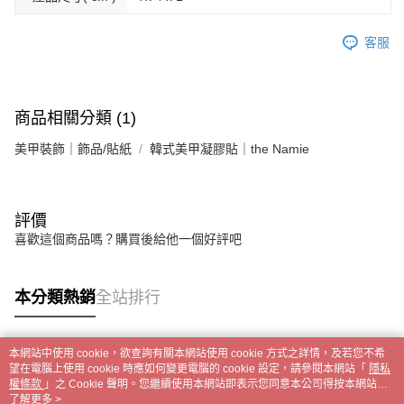
時審查核予不同之上限額度；若仍有額度不足之情形，本公司將視審查結果
請求用戶進行身份認證。
５．嚴禁一人註冊多個帳號或使用他人資訊註冊。若發現惡意使用之情形，
客服
恩沛科技股份有限公司將有權停止該用戶之使用額度並採取法律行動。
商品相關分類 (1)
美甲裝飾｜飾品/貼紙
韓式美甲凝膠貼｜the Namie
評價
喜歡這個商品嗎？購買後給他一個好評吧
本分類熱銷
全站排行
本網站中使用 cookie，欲查詢有關本網站使用 cookie 方式之詳情，及若您不希
熱門標籤
望在電腦上使用 cookie 時應如何變更電腦的 cookie 設定，請參閱本網站「
隱私
權條款
」之 Cookie 聲明。您繼續使用本網站即表示您同意本公司得按本網站使
用條款之 Cookie 聲明使用 cookie。
了解更多 >