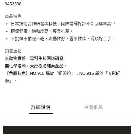
信用卡分期付款
9453598
3 期 0 利率 每期
NT$333
21家銀行
商品特色
6 期 0 利率 每期
NT$166
21家銀行
合作金庫商業銀行
第一商業銀行
日本技術合作研發黑科技，國際講師好評不斷回購率高!!!
華南商業銀行
彰化商業銀行
合作金庫商業銀行
第一商業銀行
超商取貨付款
環保健康、飽和度高、專業推薦。
上海商業儲蓄銀行
台北富邦商業銀行
華南商業銀行
彰化商業銀行
國泰世華商業銀行
兆豐國際商業銀行
不挑燈不怕照不乾，流動性好，置平性佳，滑順好上手。
LINE Pay
上海商業儲蓄銀行
台北富邦商業銀行
臺灣中小企業銀行
台中商業銀行
國泰世華商業銀行
兆豐國際商業銀行
銷售重點
匯豐（台灣）商業銀行
華泰商業銀行
Apple Pay
臺灣中小企業銀行
台中商業銀行
聯邦商業銀行
遠東國際商業銀行
無動物實驗，專科生技團隊研發。
匯豐（台灣）商業銀行
華泰商業銀行
街口支付
元大商業銀行
永豐商業銀行
無化學溶劑，天然樹脂純素產品。
聯邦商業銀行
遠東國際商業銀行
玉山商業銀行
星展（台灣）商業銀行
元大商業銀行
永豐商業銀行
【色膠特色】NO.915 屬於「細閃粉」；NO.915 屬於「五彩細
悠遊付
台新國際商業銀行
中國信託商業銀行
玉山商業銀行
星展（台灣）商業銀行
粉」。
台灣樂天信用卡公司
台新國際商業銀行
中國信託商業銀行
Google Pay
台灣樂天信用卡公司
全盈+PAY
AFTEE先享後付
詳細說明
相關推薦
相關說明
【關於「AFTEE先享後付」】
ATM付款
AFTEE先享後付是「在收到商品之後才付款」的支付方式。 讓您購物簡單
便利好安心！