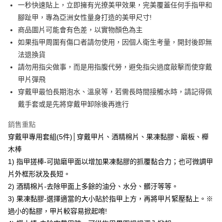
一秒快速貼上，立即擁有光撩美甲效果，完美覆蓋任何手指甲和
華南商業銀行
彰化商業銀行
合作金庫商業銀行
第一商業銀行
超商取貨付款
腳趾甲，專為亞洲女性量身打造的美甲尺寸!
上海商業儲蓄銀行
台北富邦商業銀行
華南商業銀行
彰化商業銀行
國泰世華商業銀行
兆豐國際商業銀行
商品圖片可能會有色差，以實物顏色為主
LINE Pay
上海商業儲蓄銀行
台北富邦商業銀行
臺灣中小企業銀行
台中商業銀行
如果指甲周圍有傷口者請勿使用，因個人衛生考量，開封後即無
國泰世華商業銀行
兆豐國際商業銀行
匯豐（台灣）商業銀行
華泰商業銀行
Apple Pay
臺灣中小企業銀行
台中商業銀行
法退換貨
聯邦商業銀行
遠東國際商業銀行
匯豐（台灣）商業銀行
華泰商業銀行
請勿用指尖做事，而是用指腹代勞，避免指尖過度敲擊而使穿戴
街口支付
元大商業銀行
永豐商業銀行
聯邦商業銀行
遠東國際商業銀行
甲片彈飛
玉山商業銀行
星展（台灣）商業銀行
元大商業銀行
永豐商業銀行
悠遊付
穿戴甲最怕長期泡水、溫泉等，若需長時間接觸水時，請記得佩
台新國際商業銀行
中國信託商業銀行
玉山商業銀行
星展（台灣）商業銀行
台灣樂天信用卡公司
戴手套或是先將穿戴甲卸除後再進行
台新國際商業銀行
中國信託商業銀行
Google Pay
台灣樂天信用卡公司
銷售重點
全盈+PAY
穿戴甲專用套組(5件)│穿戴甲片、酒精棉片、果凍黏膠、磨板、櫸
AFTEE先享後付
木棒
相關說明
1) 指甲搓棒-可拋磨甲面以增加果凍黏膠的抓覆黏合力；也可微調甲
【關於「AFTEE先享後付」】
ATM付款
片外框形狀及長短。
AFTEE先享後付是「在收到商品之後才付款」的支付方式。 讓您購物簡單
便利好安心！
2) 酒精棉片-去除甲面上多餘的油分、水分、髒汙等等。
貨到付款
１．簡單：不需註冊會員、不需綁卡、不需儲值。
3) 果凍黏膠-選擇適當的大小貼於指甲上方，再將甲片緊壓黏上。※
２．便利：只要手機號碼，簡訊認證，即可結帳。
過小的黏膠，甲片較容易掀起唷!
３．安心：先確認商品／服務後，再付款。
運送方式