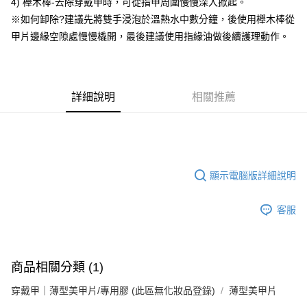
4) 櫸木棒-去除穿戴甲時，可從指甲周圍慢慢深入掀起。
【「AFTEE先享後付」結帳流程】
全家付款取貨
※如何卸除?建議先將雙手浸泡於溫熱水中數分鐘，後使用櫸木棒從
１．於結帳方式選擇「AFTEE先享後付」後，將跳轉至「AFTEE先享後付」
每筆NT$60，滿NT$499(含以上)免運費
結帳頁面，進行簡訊認證並確認金額後，即可完成結帳。
甲片邊緣空隙處慢慢橇開，最後建議使用指緣油做後續護理動作。
２．訂單成立數日內，您將收到繳費通知簡訊。
7-11付款取貨
３．收到繳費通知簡訊後14天內，點擊此簡訊中的連結，可透過四大超商／
ATM／網路銀行／等多元方式進行付款，方視為交易完成。
每筆NT$60，滿NT$699(含以上)免運費
※ 請注意：結帳手續完成當下不需立刻繳費，但若您需要取消訂單，請聯絡
購買商品的店家。未經商家同意取消之訂單仍視為有效，需透過AFTEE先享
詳細說明
相關推薦
宅配
後付繳納相關費用。
每筆NT$100，滿NT$699(含以上)免運費
※ 交易是否成功請以「AFTEE先享後付 」之結帳頁面顯示為準，若有關於
是否繳費成功／繳費後需取消欲退款等相關疑問，請聯繫「AFTEE先享後付
客戶支援中心」
https://netprotections.freshdesk.com/support/home
離島宅配
每筆NT$150，滿NT$3,500(含以上)免運費
【注意事項】
顯示電腦版詳細說明
１．透過由恩沛科技股份有限公司提供之「AFTEE先享後付」服務完成之交
宅配貨到付款
易，需依本服務之必要範圍內提供個人資料，並將交易相關給付款項請求債
權轉讓予恩沛科技股份有限公司。
每筆NT$150，滿NT$3,500(含以上)免運費
客服
２．關於個人資料處理事宜，請瀏覽以下網址：
https://aftee.tw/terms/#terms3
海外宅配
查看運費
３．未成年的使用者請事先徵得法定代理人或監護人之同意方可使用
「AFTEE先享後付」，若未經同意申辦者引起之損失，本公司不負相關責
商品相關分類 (1)
任。
４．使用「AFTEE先享後付」時，將依據個別帳號之用戶狀況，依本公司即
穿戴甲｜薄型美甲片/專用膠 (此區無化妝品登錄)
薄型美甲片
時審查核予不同之上限額度；若仍有額度不足之情形，本公司將視審查結果
請求用戶進行身份認證。