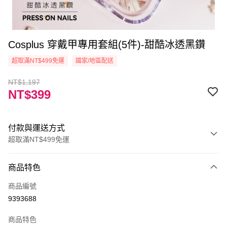
Cosplus 穿戴甲專用套組(5件)-甜酷冰透黑鑽
超取滿NT$499免運
國家/地區配送
NT$1,197
NT$399
付款與運送方式
超取滿NT$499免運
付款方式
商品特色
信用卡一次付款
商品編號
信用卡分期付款
9393688
3 期 0 利率 每期
NT$133
21家銀行
商品特色
6 期 0 利率 每期
NT$66
21家銀行
合作金庫商業銀行
第一商業銀行