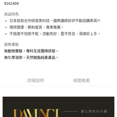
信用卡分期付款
9161404
3 期 0 利率 每期
NT$333
21家銀行
商品特色
6 期 0 利率 每期
NT$166
21家銀行
合作金庫商業銀行
第一商業銀行
日本技術合作研發黑科技，國際講師好評不斷回購率高!!!
華南商業銀行
彰化商業銀行
合作金庫商業銀行
第一商業銀行
超商取貨付款
環保健康、飽和度高、專業推薦。
上海商業儲蓄銀行
台北富邦商業銀行
華南商業銀行
彰化商業銀行
國泰世華商業銀行
兆豐國際商業銀行
不挑燈不怕照不乾，流動性好，置平性佳，滑順好上手。
LINE Pay
上海商業儲蓄銀行
台北富邦商業銀行
臺灣中小企業銀行
台中商業銀行
國泰世華商業銀行
兆豐國際商業銀行
銷售重點
匯豐（台灣）商業銀行
華泰商業銀行
Apple Pay
臺灣中小企業銀行
台中商業銀行
聯邦商業銀行
遠東國際商業銀行
無動物實驗，專科生技團隊研發。
匯豐（台灣）商業銀行
華泰商業銀行
街口支付
元大商業銀行
永豐商業銀行
無化學溶劑，天然樹脂純素產品。
聯邦商業銀行
遠東國際商業銀行
玉山商業銀行
星展（台灣）商業銀行
元大商業銀行
永豐商業銀行
悠遊付
台新國際商業銀行
中國信託商業銀行
玉山商業銀行
星展（台灣）商業銀行
台灣樂天信用卡公司
台新國際商業銀行
中國信託商業銀行
Google Pay
台灣樂天信用卡公司
詳細說明
相關推薦
全盈+PAY
AFTEE先享後付
相關說明
【關於「AFTEE先享後付」】
ATM付款
AFTEE先享後付是「在收到商品之後才付款」的支付方式。 讓您購物簡單
便利好安心！