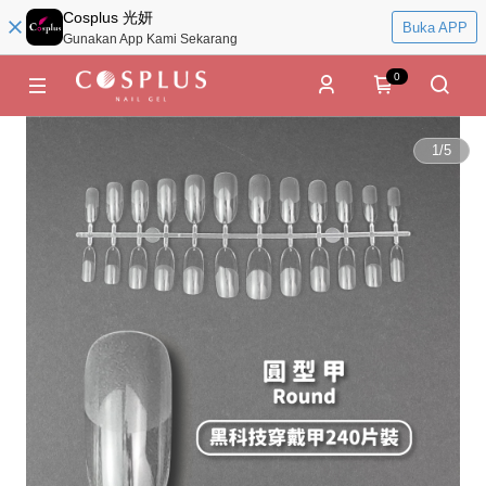
Cosplus 光妍
Buka APP
Gunakan App Kami Sekarang
0
1
/
5