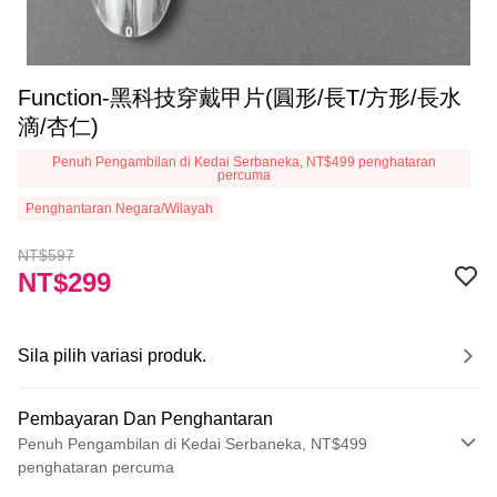
Function-黑科技穿戴甲片(圓形/長T/方形/長水
滴/杏仁)
Penuh Pengambilan di Kedai Serbaneka, NT$499 penghataran
percuma
Penghantaran Negara/Wilayah
NT$597
NT$299
Sila pilih variasi produk.
Pembayaran Dan Penghantaran
Penuh Pengambilan di Kedai Serbaneka, NT$499
penghataran percuma