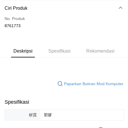
Kaedah Pembayaran
Ciri Produk
Kad Kredit (Bayaran Penuh)
No. Produk
Ansuran Kad Kredit
8761773
3 ansuran pada kadar faedah 0,
NT$99
setiap ansuran
21 Bank
6 ansuran pada kadar faedah 0,
NT$49
setiap
Taiwan Cooperative Bank
Bank Komersial Pertama
Hua Nan Commercial
Chang Hwa Commercial
ansuran
21 Bank
Deskripsi
Spesifikasi
Rekomendasi
Bank
Bank
Taiwan Cooperative Bank
Bank Komersial Pertama
Pengambilan di Kedai Serbaneka
The Shanghai
Bank Komersial Taipei
Hua Nan Commercial Bank
Chang Hwa Commercial Bank
Commercial & Savings
Fubon
LINE Pay
The Shanghai Commercial &
Bank Komersial Taipei Fubon
Bank
Savings Bank
Bank Cathay United
Mega International
Apple Pay
Bank Cathay United
Mega International Commercial
Commercial Bank
Paparkan Butiran Mod Komputer
Bank
Taiwan Business Bank
Taichung Commercial
JKOPAY
Taiwan Business Bank
Taichung Commercial Bank
Bank
HSBC Bank (Taiwan) Limited
Hwatai Bank
Easy Wallet
HSBC Bank (Taiwan)
Hwatai Bank
Spesifikasi
Union Bank of Taiwan
Far Eastern International Bank
Limited
Yuanta Commercial Bank
Bank SinoPac
Google Pay
Union Bank of Taiwan
Far Eastern International
Bank Komersial E.SUN
材質
塑膠
DBS Bank
Bank
Plus PAY
Bank Antarabangsa Taishin
Bank CTBC
Yuanta Commercial Bank
Bank SinoPac
Syarikat Kad Kredit Rakuten