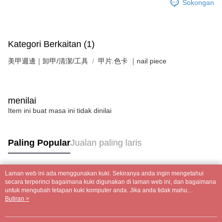
Sokongan
Bank Komersial E.SUN
DBS Bank
AFTEE
Taiwan
Bank Antarabangsa
Bank CTBC
Deskripsi
Taishin
Pertama, Mengenai Perkhidmatan AFTEE Beli Sekarang Bayar Kemudian
Syarikat Kad Kredit
Pemindahan ATM
1. Dengan memilih AFTEE sebagai kaedah pembayaran, mesej
Kategori Berkaitan (1)
Rakuten Taiwan
pengesahan AFTEE akan muncul.
Tunai semasa Penghantaran
2. Anda boleh meneruskan pembayaran selepas pengesahan SMS.
美甲週邊｜卸甲/清潔/工具
甲片.色卡 ｜nail piece
3. Tiada bayaran diperlukan apabila pesanan disahkan. Produk akan
dihantar ke alamat yang ditetapkan.
Pilihan Penghantaran
4. Setelah pesanan disahkan, anda akan menerima SMS pembayaran
manakala ahli aplikasi akan menerima pemberitahuan tolak aplikasi
全家付款取貨
AFTEE.
menilai
NT$60/pesanan | Penghantaran percuma untuk pesanan
5. Tiada bayaran diperlukan apabila anda menerima produk. Sila buat
Item ini buat masa ini tidak dinilai
pembayaran di empat kedai serbaneka utama, ATM atau perbankan
NT$499 atau lebih
dalam talian dengan SMS pembayaran atau pemberitahuan tolak aplikasi
AFTEE.
7-11付款取貨
Paling Popular
Jualan paling laris
NT$60/pesanan | Penghantaran percuma untuk pesanan
Sila ambil perhatian bahawa tempoh pembayaran adalah 14 hari. Walau
NT$699 atau lebih
bagaimanapun, bagi mereka yang telah memuat turun Aplikasi AFTEE
dan mendaftar sebagai ahli AFTEE boleh menikmati tempoh pembayaran
Laman web ini ada menggunakan kuki. Sekiranya anda ingin mengetahui
sehingga 45 hari.
宅配
Tag Popular
secara terperinci bagaimana kuki digunakan di laman web ini, dan bagaimana
untuk mengubah tetapan kuki komputer anda. Jika anda tidak mahu
NT$100/pesanan | Penghantaran percuma untuk pesanan
Tempoh pembayaran dikira dari masa kedai meminta pembayaran anda,
menggunakan kuki di komputer anda, sila rujuk penerangan mengenai kuki.
Butiran >
NT$699 atau lebih
ditambah dengan bilangan hari yang boleh dilanjutkan oleh AFTEE. Anda
Dasar Privasi
Laman web ini ada menggunakan kuki. Sekiranya anda ingin
boleh melanjutkan tempoh pembayaran anda sebelum anda menerima
mengetahui secara terperinci bagaimana kuki digunakan di laman web ini,