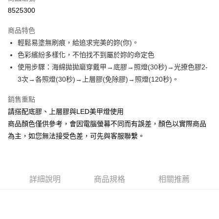
信用卡分期付款
8525300
3 期 0 利率 每期
NT$50
21家銀行
商品特色
6 期 0 利率 每期
NT$25
21家銀行
合作金庫商業銀行
第一商業銀行
輕鬆易塗無刷痕，給追求完美的妳(你)。
華南商業銀行
彰化商業銀行
合作金庫商業銀行
第一商業銀行
超商取貨付款
色彩繽紛多樣化，不怕找不到屬於妳的命定色
上海商業儲蓄銀行
台北富邦商業銀行
華南商業銀行
彰化商業銀行
國泰世華商業銀行
兆豐國際商業銀行
使用步驟：海綿拋拋磨穿戴甲→底膠→照燈(30秒)→光撩色膠2-
LINE Pay
上海商業儲蓄銀行
台北富邦商業銀行
臺灣中小企業銀行
台中商業銀行
3次→各照燈(30秒)→上層膠(免除膠)→照燈(120秒)。
國泰世華商業銀行
兆豐國際商業銀行
匯豐（台灣）商業銀行
華泰商業銀行
Apple Pay
臺灣中小企業銀行
台中商業銀行
聯邦商業銀行
遠東國際商業銀行
銷售重點
匯豐（台灣）商業銀行
華泰商業銀行
街口支付
元大商業銀行
永豐商業銀行
請搭配底膠、上層膠與LED美甲燈使用
聯邦商業銀行
遠東國際商業銀行
玉山商業銀行
星展（台灣）商業銀行
元大商業銀行
永豐商業銀行
商品顏色僅供參考，會因電腦螢幕不同而有誤差，顏色以實際商品
悠遊付
台新國際商業銀行
中國信託商業銀行
玉山商業銀行
星展（台灣）商業銀行
為主，如您無法接受色差，可先與客服聯繫。
台灣樂天信用卡公司
台新國際商業銀行
中國信託商業銀行
Google Pay
台灣樂天信用卡公司
全盈+PAY
AFTEE先享後付
詳細說明
商品規格
相關推薦
相關說明
【關於「AFTEE先享後付」】
ATM付款
AFTEE先享後付是「在收到商品之後才付款」的支付方式。 讓您購物簡單