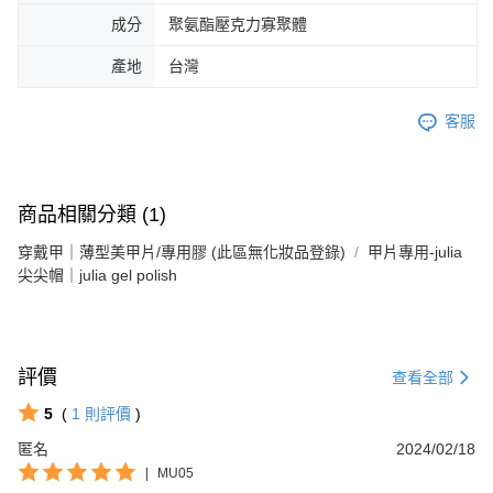
成分
聚氨酯壓克力寡聚體
產地
台灣
客服
商品相關分類 (1)
穿戴甲｜薄型美甲片/專用膠 (此區無化妝品登錄)
甲片專用-julia
尖尖帽｜julia gel polish
評價
查看全部
5
(
1
則評價
)
匿名
2024/02/18
|
MU05