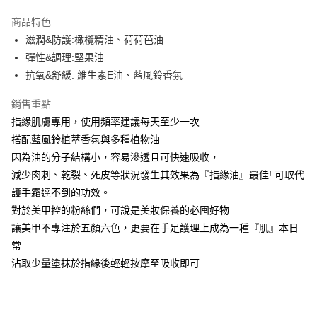
3 期 0 利率 每期
NT$100
21家銀行
商品特色
6 期 0 利率 每期
NT$50
21家銀行
合作金庫商業銀行
第一商業銀行
滋潤&防護:橄欖精油、荷荷芭油
華南商業銀行
彰化商業銀行
合作金庫商業銀行
第一商業銀行
超商取貨付款
彈性&調理:堅果油
上海商業儲蓄銀行
台北富邦商業銀行
華南商業銀行
彰化商業銀行
國泰世華商業銀行
兆豐國際商業銀行
抗氧&舒緩: 維生素E油、藍風鈴香氛
LINE Pay
上海商業儲蓄銀行
台北富邦商業銀行
臺灣中小企業銀行
台中商業銀行
國泰世華商業銀行
兆豐國際商業銀行
銷售重點
匯豐（台灣）商業銀行
華泰商業銀行
Apple Pay
臺灣中小企業銀行
台中商業銀行
聯邦商業銀行
遠東國際商業銀行
指緣肌膚專用，使用頻率建議每天至少一次
匯豐（台灣）商業銀行
華泰商業銀行
街口支付
元大商業銀行
永豐商業銀行
搭配藍風鈴植萃香氛與多種植物油
聯邦商業銀行
遠東國際商業銀行
玉山商業銀行
星展（台灣）商業銀行
元大商業銀行
永豐商業銀行
因為油的分子結構小，容易滲透且可快速吸收，
悠遊付
台新國際商業銀行
中國信託商業銀行
玉山商業銀行
星展（台灣）商業銀行
減少肉刺、乾裂、死皮等狀況發生其效果為『指緣油』最佳! 可取代
台灣樂天信用卡公司
台新國際商業銀行
中國信託商業銀行
Google Pay
護手霜達不到的功效。
台灣樂天信用卡公司
對於美甲控的粉絲們，可說是美妝保養的必囤好物
全盈+PAY
讓美甲不專注於五顏六色，更要在手足護理上成為一種『肌』本日
AFTEE先享後付
常
相關說明
沾取少量塗抹於指緣後輕輕按摩至吸收即可
【關於「AFTEE先享後付」】
ATM付款
AFTEE先享後付是「在收到商品之後才付款」的支付方式。 讓您購物簡單
便利好安心！
貨到付款
１．簡單：不需註冊會員、不需綁卡、不需儲值。