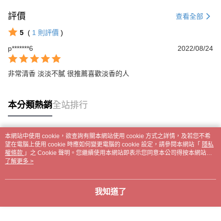
評價
查看全部
5
(
1
則評價
)
p*******6
2022/08/24
非常清香 淡淡不膩 很推薦喜歡淡香的人
本分類熱銷
全站排行
本網站中使用 cookie，欲查詢有關本網站使用 cookie 方式之詳情，及若您不希
熱門標籤
望在電腦上使用 cookie 時應如何變更電腦的 cookie 設定，請參閱本網站「
隱私
權條款
」之 Cookie 聲明。您繼續使用本網站即表示您同意本公司得按本網站使
用條款之 Cookie 聲明使用 cookie。
了解更多 >
我知道了