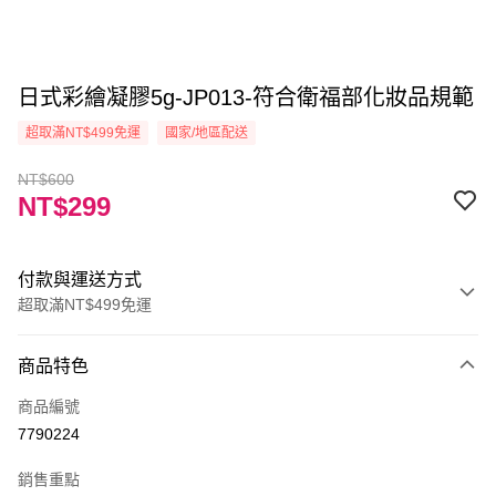
日式彩繪凝膠5g-JP013-符合衛福部化妝品規範
超取滿NT$499免運
國家/地區配送
NT$600
NT$299
付款與運送方式
超取滿NT$499免運
付款方式
商品特色
信用卡一次付款
商品編號
信用卡分期付款
7790224
3 期 0 利率 每期
NT$99
21家銀行
銷售重點
6 期 0 利率 每期
NT$49
21家銀行
合作金庫商業銀行
第一商業銀行