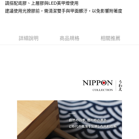
請搭配底膠、上層膠與LED美甲燈使用
華南商業銀行
彰化商業銀行
合作金庫商業銀行
第一商業銀行
超商取貨付款
建議使用光撩膠前，需清潔雙手與甲面髒汙，以免影響附著度
上海商業儲蓄銀行
台北富邦商業銀行
華南商業銀行
彰化商業銀行
國泰世華商業銀行
兆豐國際商業銀行
LINE Pay
上海商業儲蓄銀行
台北富邦商業銀行
臺灣中小企業銀行
台中商業銀行
國泰世華商業銀行
兆豐國際商業銀行
匯豐（台灣）商業銀行
華泰商業銀行
Apple Pay
臺灣中小企業銀行
台中商業銀行
聯邦商業銀行
遠東國際商業銀行
詳細說明
商品規格
相關推薦
匯豐（台灣）商業銀行
華泰商業銀行
街口支付
元大商業銀行
永豐商業銀行
聯邦商業銀行
遠東國際商業銀行
玉山商業銀行
星展（台灣）商業銀行
元大商業銀行
永豐商業銀行
悠遊付
台新國際商業銀行
中國信託商業銀行
玉山商業銀行
星展（台灣）商業銀行
台灣樂天信用卡公司
台新國際商業銀行
中國信託商業銀行
Google Pay
台灣樂天信用卡公司
全盈+PAY
AFTEE先享後付
相關說明
【關於「AFTEE先享後付」】
ATM付款
AFTEE先享後付是「在收到商品之後才付款」的支付方式。 讓您購物簡單
便利好安心！
貨到付款
１．簡單：不需註冊會員、不需綁卡、不需儲值。
２．便利：只要手機號碼，簡訊認證，即可結帳。
３．安心：先確認商品／服務後，再付款。
運送方式