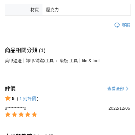
運送方式
材質
壓克力
【「AFTEE先享後付」結帳流程】
全家付款取貨
１．於結帳方式選擇「AFTEE先享後付」後，將跳轉至「AFTEE先享後付」
每筆NT$60，滿NT$499(含以上)免運費
結帳頁面，進行簡訊認證並確認金額後，即可完成結帳。
客服
２．訂單成立數日內，您將收到繳費通知簡訊。
7-11付款取貨
３．收到繳費通知簡訊後14天內，點擊此簡訊中的連結，可透過四大超商／
ATM／網路銀行／等多元方式進行付款，方視為交易完成。
每筆NT$60，滿NT$699(含以上)免運費
※ 請注意：結帳手續完成當下不需立刻繳費，但若您需要取消訂單，請聯絡
購買商品的店家。未經商家同意取消之訂單仍視為有效，需透過AFTEE先享
商品相關分類 (1)
宅配
後付繳納相關費用。
每筆NT$100，滿NT$699(含以上)免運費
※ 交易是否成功請以「AFTEE先享後付 」之結帳頁面顯示為準，若有關於
美甲週邊｜卸甲/清潔/工具
磨板.工具｜file & tool
是否繳費成功／繳費後需取消欲退款等相關疑問，請聯繫「AFTEE先享後付
客戶支援中心」
https://netprotections.freshdesk.com/support/home
宅配貨到付款
每筆NT$150，滿NT$3,500(含以上)免運費
【注意事項】
１．透過由恩沛科技股份有限公司提供之「AFTEE先享後付」服務完成之交
評價
查看全部
海外宅配
查看運費
易，需依本服務之必要範圍內提供個人資料，並將交易相關給付款項請求債
權轉讓予恩沛科技股份有限公司。
5
(
1
則評價
)
２．關於個人資料處理事宜，請瀏覽以下網址：
d***********0
https://aftee.tw/terms/#terms3
2022/12/05
３．未成年的使用者請事先徵得法定代理人或監護人之同意方可使用
「AFTEE先享後付」，若未經同意申辦者引起之損失，本公司不負相關責
任。
４．使用「AFTEE先享後付」時，將依據個別帳號之用戶狀況，依本公司即