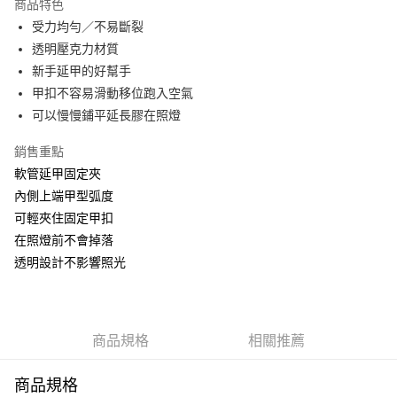
商品特色
6 期 0 利率 每期
NT$2
21家銀行
合作金庫商業銀行
第一商業銀行
受力均勻／不易斷裂
華南商業銀行
彰化商業銀行
合作金庫商業銀行
第一商業銀行
超商取貨付款
透明壓克力材質
上海商業儲蓄銀行
台北富邦商業銀行
華南商業銀行
彰化商業銀行
國泰世華商業銀行
兆豐國際商業銀行
新手延甲的好幫手
LINE Pay
上海商業儲蓄銀行
台北富邦商業銀行
臺灣中小企業銀行
台中商業銀行
甲扣不容易滑動移位跑入空氣
國泰世華商業銀行
兆豐國際商業銀行
匯豐（台灣）商業銀行
華泰商業銀行
Apple Pay
臺灣中小企業銀行
台中商業銀行
可以慢慢鋪平延長膠在照燈
聯邦商業銀行
遠東國際商業銀行
匯豐（台灣）商業銀行
華泰商業銀行
街口支付
元大商業銀行
永豐商業銀行
銷售重點
聯邦商業銀行
遠東國際商業銀行
玉山商業銀行
星展（台灣）商業銀行
元大商業銀行
永豐商業銀行
軟管延甲固定夾
悠遊付
台新國際商業銀行
中國信託商業銀行
玉山商業銀行
星展（台灣）商業銀行
內側上端甲型弧度
台灣樂天信用卡公司
台新國際商業銀行
中國信託商業銀行
Google Pay
可輕夾住固定甲扣
台灣樂天信用卡公司
在照燈前不會掉落
全盈+PAY
透明設計不影響照光
AFTEE先享後付
相關說明
【關於「AFTEE先享後付」】
ATM付款
AFTEE先享後付是「在收到商品之後才付款」的支付方式。 讓您購物簡單
商品規格
相關推薦
便利好安心！
貨到付款
１．簡單：不需註冊會員、不需綁卡、不需儲值。
２．便利：只要手機號碼，簡訊認證，即可結帳。
商品規格
３．安心：先確認商品／服務後，再付款。