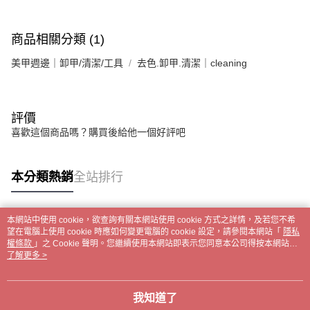
商品相關分類 (1)
美甲週邊｜卸甲/清潔/工具
去色.卸甲.清潔｜cleaning
評價
喜歡這個商品嗎？購買後給他一個好評吧
本分類熱銷
全站排行
本網站中使用 cookie，欲查詢有關本網站使用 cookie 方式之詳情，及若您不希
熱門標籤
望在電腦上使用 cookie 時應如何變更電腦的 cookie 設定，請參閱本網站「
隱私
權條款
」之 Cookie 聲明。您繼續使用本網站即表示您同意本公司得按本網站使
用條款之 Cookie 聲明使用 cookie。
了解更多 >
我知道了