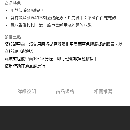
商品特色
6 期 0 利率 每期
NT$58
21家銀行
合作金庫商業銀行
第一商業銀行
用於卸除凝膠指甲
華南商業銀行
彰化商業銀行
合作金庫商業銀行
第一商業銀行
超商取貨付款
含有滋潤油溫和不刺激的配方，卸完後甲面不會白白乾乾的
上海商業儲蓄銀行
台北富邦商業銀行
華南商業銀行
彰化商業銀行
國泰世華商業銀行
兆豐國際商業銀行
氣味香香甜甜，無一般市售卸甲液刺鼻的味道
LINE Pay
上海商業儲蓄銀行
台北富邦商業銀行
臺灣中小企業銀行
台中商業銀行
國泰世華商業銀行
兆豐國際商業銀行
銷售重點
匯豐（台灣）商業銀行
華泰商業銀行
Apple Pay
臺灣中小企業銀行
台中商業銀行
聯邦商業銀行
遠東國際商業銀行
請於卸甲前，請先用磨板拋磨凝膠指甲表面至色膠層或底膠層，以
匯豐（台灣）商業銀行
華泰商業銀行
街口支付
元大商業銀行
永豐商業銀行
利於卸甲液滲透
聯邦商業銀行
遠東國際商業銀行
玉山商業銀行
星展（台灣）商業銀行
元大商業銀行
永豐商業銀行
濕敷並包覆甲面10~15分鐘，即可輕鬆卸掉凝膠指甲!
悠遊付
台新國際商業銀行
中國信託商業銀行
玉山商業銀行
星展（台灣）商業銀行
使用時請在通風處進行
台灣樂天信用卡公司
台新國際商業銀行
中國信託商業銀行
Google Pay
台灣樂天信用卡公司
全盈+PAY
AFTEE先享後付
詳細說明
商品規格
相關推薦
相關說明
【關於「AFTEE先享後付」】
ATM付款
AFTEE先享後付是「在收到商品之後才付款」的支付方式。 讓您購物簡單
便利好安心！
貨到付款
１．簡單：不需註冊會員、不需綁卡、不需儲值。
２．便利：只要手機號碼，簡訊認證，即可結帳。