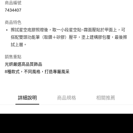
商品編號
信用卡分期付款
7434407
3 期 0 利率 每期
NT$3
21家銀行
商品特色
6 期 0 利率 每期
NT$1
21家銀行
合作金庫商業銀行
第一商業銀行
擦拭星空底膠照燈後，取一小段星空貼~霧面壓貼於甲面上，可
華南商業銀行
彰化商業銀行
合作金庫商業銀行
第一商業銀行
超商取貨付款
搭配雙頭功能筆（取鑽＋矽膠）壓平，塗上建構膠包覆，最後擦
上海商業儲蓄銀行
台北富邦商業銀行
華南商業銀行
彰化商業銀行
國泰世華商業銀行
兆豐國際商業銀行
拭上層。
LINE Pay
上海商業儲蓄銀行
台北富邦商業銀行
臺灣中小企業銀行
台中商業銀行
國泰世華商業銀行
兆豐國際商業銀行
銷售重點
匯豐（台灣）商業銀行
華泰商業銀行
Apple Pay
臺灣中小企業銀行
台中商業銀行
聯邦商業銀行
遠東國際商業銀行
光妍嚴選高品質飾品
匯豐（台灣）商業銀行
華泰商業銀行
街口支付
元大商業銀行
永豐商業銀行
8種款式，不同風格，打造專屬風采
聯邦商業銀行
遠東國際商業銀行
玉山商業銀行
星展（台灣）商業銀行
元大商業銀行
永豐商業銀行
悠遊付
台新國際商業銀行
中國信託商業銀行
玉山商業銀行
星展（台灣）商業銀行
台灣樂天信用卡公司
台新國際商業銀行
中國信託商業銀行
Google Pay
台灣樂天信用卡公司
詳細說明
商品規格
相關推薦
全盈+PAY
AFTEE先享後付
相關說明
【關於「AFTEE先享後付」】
ATM付款
AFTEE先享後付是「在收到商品之後才付款」的支付方式。 讓您購物簡單