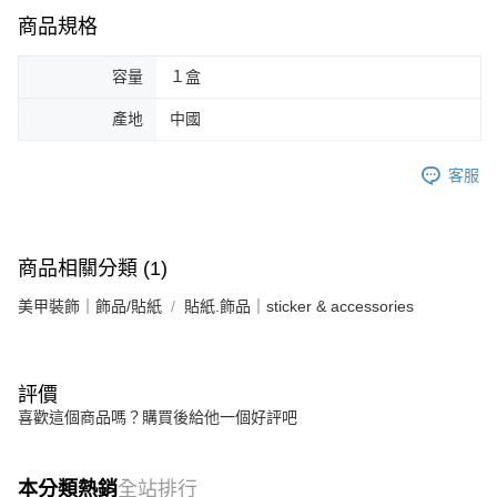
「AFTEE先享後付」，若未經同意申辦者引起之損失，本公司不負相關責
商品規格
任。
４．使用「AFTEE先享後付」時，將依據個別帳號之用戶狀況，依本公司即
容量
１盒
時審查核予不同之上限額度；若仍有額度不足之情形，本公司將視審查結果
請求用戶進行身份認證。
５．嚴禁一人註冊多個帳號或使用他人資訊註冊。若發現惡意使用之情形，
產地
中國
恩沛科技股份有限公司將有權停止該用戶之使用額度並採取法律行動。
客服
商品相關分類 (1)
美甲裝飾｜飾品/貼紙
貼紙.飾品｜sticker & accessories
評價
喜歡這個商品嗎？購買後給他一個好評吧
本分類熱銷
全站排行