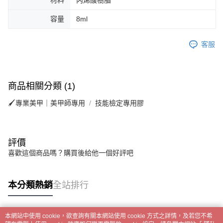
材料
丙烯酸樹脂
時審查核予不同之上限額度；若仍有額度不足之情形，本公司將視審查結果
請求用戶進行身份認證。
容量
8ml
５．嚴禁一人註冊多個帳號或使用他人資訊註冊。若發現惡意使用之情形，
恩沛科技股份有限公司將有權停止該用戶之使用額度並採取法律行動。
客服
商品相關分類 (1)
🖌專業美甲｜美甲師專用
技能檢定專用膠
評價
喜歡這個商品嗎？購買後給他一個好評吧
本分類熱銷
全站排行
本網站中使用 cookie，欲查詢有關本網站使用 cookie 方式之詳情，及若您不希