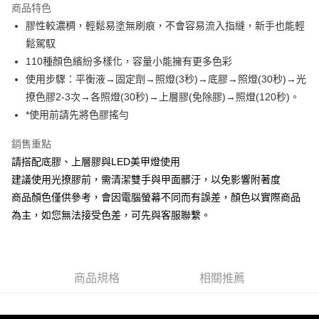
商品特色
6 期 0 利率 每期
NT$49
21家銀行
合作金庫商業銀行
第一商業銀行
膠性較濃稠，輕鬆易塗無刷痕，不會容易流入指縫，新手也能輕
華南商業銀行
彰化商業銀行
合作金庫商業銀行
第一商業銀行
超商取貨付款
鬆駕馭
上海商業儲蓄銀行
台北富邦商業銀行
華南商業銀行
彰化商業銀行
國泰世華商業銀行
兆豐國際商業銀行
110種顏色繽紛多樣化，容量小能擁有更多色彩
LINE Pay
上海商業儲蓄銀行
台北富邦商業銀行
臺灣中小企業銀行
台中商業銀行
使用步驟：平衡液→固定劑→照燈(3秒)→底膠→照燈(30秒)→光
國泰世華商業銀行
兆豐國際商業銀行
匯豐（台灣）商業銀行
華泰商業銀行
Apple Pay
臺灣中小企業銀行
台中商業銀行
撩色膠2-3次→各照燈(30秒)→上層膠(免除膠)→照燈(120秒)。
聯邦商業銀行
遠東國際商業銀行
匯豐（台灣）商業銀行
華泰商業銀行
*使用前請先將色膠搖勻
街口支付
元大商業銀行
永豐商業銀行
聯邦商業銀行
遠東國際商業銀行
玉山商業銀行
星展（台灣）商業銀行
元大商業銀行
永豐商業銀行
銷售重點
悠遊付
台新國際商業銀行
中國信託商業銀行
玉山商業銀行
星展（台灣）商業銀行
請搭配底膠、上層膠與LED美甲燈使用
台灣樂天信用卡公司
台新國際商業銀行
中國信託商業銀行
Google Pay
建議使用光撩膠前，需清潔雙手與甲面髒汙，以免影響附著度
台灣樂天信用卡公司
商品顏色僅供參考，會因電腦螢幕不同而有誤差，顏色以實際商品
全盈+PAY
為主，如您無法接受色差，可先與客服聯繫。
AFTEE先享後付
相關說明
【關於「AFTEE先享後付」】
ATM付款
AFTEE先享後付是「在收到商品之後才付款」的支付方式。 讓您購物簡單
商品規格
相關推薦
便利好安心！
貨到付款
１．簡單：不需註冊會員、不需綁卡、不需儲值。
２．便利：只要手機號碼，簡訊認證，即可結帳。