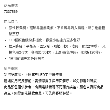
商品編號
信用卡分期付款
7337569
3 期 0 利率 每期
NT$99
21家銀行
商品特色
6 期 0 利率 每期
NT$49
21家銀行
合作金庫商業銀行
第一商業銀行
膠性較濃稠，輕鬆易塗無刷痕，不會容易流入指縫，新手也能輕
華南商業銀行
彰化商業銀行
合作金庫商業銀行
第一商業銀行
超商取貨付款
鬆駕馭
上海商業儲蓄銀行
台北富邦商業銀行
華南商業銀行
彰化商業銀行
國泰世華商業銀行
兆豐國際商業銀行
110種顏色繽紛多樣化，容量小能擁有更多色彩
LINE Pay
上海商業儲蓄銀行
台北富邦商業銀行
臺灣中小企業銀行
台中商業銀行
使用步驟：平衡液→固定劑→照燈(3秒)→底膠→照燈(30秒)→光
國泰世華商業銀行
兆豐國際商業銀行
匯豐（台灣）商業銀行
華泰商業銀行
Apple Pay
臺灣中小企業銀行
台中商業銀行
撩色膠2-3次→各照燈(30秒)→上層膠(免除膠)→照燈(120秒)。
聯邦商業銀行
遠東國際商業銀行
匯豐（台灣）商業銀行
華泰商業銀行
*使用前請先將色膠搖勻
街口支付
元大商業銀行
永豐商業銀行
聯邦商業銀行
遠東國際商業銀行
玉山商業銀行
星展（台灣）商業銀行
元大商業銀行
永豐商業銀行
銷售重點
悠遊付
台新國際商業銀行
中國信託商業銀行
玉山商業銀行
星展（台灣）商業銀行
請搭配底膠、上層膠與LED美甲燈使用
台灣樂天信用卡公司
台新國際商業銀行
中國信託商業銀行
Google Pay
建議使用光撩膠前，需清潔雙手與甲面髒汙，以免影響附著度
台灣樂天信用卡公司
商品顏色僅供參考，會因電腦螢幕不同而有誤差，顏色以實際商品
全盈+PAY
為主，如您無法接受色差，可先與客服聯繫。
AFTEE先享後付
相關說明
【關於「AFTEE先享後付」】