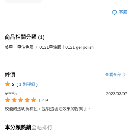
客服
商品相關分類 (1)
美甲｜甲油色膠
0121甲油膠｜0121 gel polish
評價
查看全部
5
(
1
則評價
)
h*****a
2023/03/07
|
214
較淺的透明黃棕色，是製造琥珀效果的好幫手。
本分類熱銷
全站排行