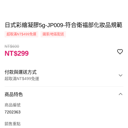
日式彩繪凝膠5g-JP009-符合衛福部化妝品規範
超取滿NT$499免運
國家/地區配送
NT$600
NT$299
付款與運送方式
超取滿NT$499免運
付款方式
商品特色
信用卡一次付款
商品編號
信用卡分期付款
7202363
3 期 0 利率 每期
NT$99
21家銀行
銷售重點
6 期 0 利率 每期
NT$49
21家銀行
合作金庫商業銀行
第一商業銀行