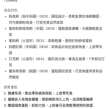
7135891
3 期 0 利率 每期
NT$93
21家銀行
商品特色
6 期 0 利率 每期
NT$46
21家銀行
合作金庫商業銀行
第一商業銀行
粉底刷（鈍半斜圓）DE20：圓弧設計，柔軟紮實如海綿觸感，
華南商業銀行
彰化商業銀行
合作金庫商業銀行
第一商業銀行
超商取貨付款
均勻推開粉底液，打造完美自然底妝
上海商業儲蓄銀行
台北富邦商業銀行
華南商業銀行
彰化商業銀行
國泰世華商業銀行
兆豐國際商業銀行
蜜粉粉餅兩用刷（半圓）DE30：蓬鬆細柔膚觸，大範圍輕鬆定
LINE Pay
上海商業儲蓄銀行
台北富邦商業銀行
臺灣中小企業銀行
台中商業銀行
妝
國泰世華商業銀行
兆豐國際商業銀行
匯豐（台灣）商業銀行
華泰商業銀行
Apple Pay
臺灣中小企業銀行
台中商業銀行
蜜粉刷（火苗形）DE31：柔軟輕膚，適用於粉餅或蜜粉
聯邦商業銀行
遠東國際商業銀行
匯豐（台灣）商業銀行
華泰商業銀行
斜腮紅刷（半斜圓）DE40：斜角設計貼近臉部角度，上妝零失
街口支付
元大商業銀行
永豐商業銀行
聯邦商業銀行
遠東國際商業銀行
誤
玉山商業銀行
星展（台灣）商業銀行
元大商業銀行
永豐商業銀行
悠遊付
打亮刷（火苗形）DE41：錐形高光刷，專為在眉骨，T字部位打
台新國際商業銀行
中國信託商業銀行
玉山商業銀行
星展（台灣）商業銀行
台灣樂天信用卡公司
亮
台新國際商業銀行
中國信託商業銀行
Google Pay
暈染修容刷（鈍圓）DE50：蓬鬆圓柱造型，打造無邊界柔和自
台灣樂天信用卡公司
全盈+PAY
然眼妝
AFTEE先享後付
銷售重點
相關說明
1. 親膚性高，刷出零粉痕無瑕肌，上妝零死角
【關於「AFTEE先享後付」】
ATM付款
2. 優雅迷人玫瑰金鍍層，幫助眼影持久上色，加深眼窩輪廓
AFTEE先享後付是「在收到商品之後才付款」的支付方式。 讓您購物簡單
便利好安心！
3. 觸感細柔蓬鬆，抓粉力佳，上粉後可呈現輕薄透明的妝感
貨到付款
１．簡單：不需註冊會員、不需綁卡、不需儲值。