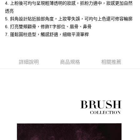
4. 上粉後可均勻呈現輕薄透明的妝感，抓粉力適中，妝感更加自然
２．便利：只要手機號碼，簡訊認證，即可結帳。
透亮
３．安心：先確認商品／服務後，再付款。
運送方式
5. 斜角設計貼近臉部角度，上妝零失誤，可均勻上色還可修容輪廓
【「AFTEE先享後付」結帳流程】
全家付款取貨
6. 打亮雙頰顴骨，修飾T字部位、眉骨、鼻骨
１．於結帳方式選擇「AFTEE先享後付」後，將跳轉至「AFTEE先享後付」
每筆NT$60，滿NT$499(含以上)免運費
結帳頁面，進行簡訊認證並確認金額後，即可完成結帳。
7. 蓬鬆圓柱造型，觸感舒適，細緻平滑筆桿
２．訂單成立數日內，您將收到繳費通知簡訊。
7-11付款取貨
３．收到繳費通知簡訊後14天內，點擊此簡訊中的連結，可透過四大超商／
ATM／網路銀行／等多元方式進行付款，方視為交易完成。
每筆NT$60，滿NT$699(含以上)免運費
※ 請注意：結帳手續完成當下不需立刻繳費，但若您需要取消訂單，請聯絡
購買商品的店家。未經商家同意取消之訂單仍視為有效，需透過AFTEE先享
詳細說明
商品規格
相關推薦
宅配
後付繳納相關費用。
每筆NT$100，滿NT$699(含以上)免運費
※ 交易是否成功請以「AFTEE先享後付 」之結帳頁面顯示為準，若有關於
是否繳費成功／繳費後需取消欲退款等相關疑問，請聯繫「AFTEE先享後付
客戶支援中心」
https://netprotections.freshdesk.com/support/home
離島宅配
每筆NT$150，滿NT$3,500(含以上)免運費
【注意事項】
１．透過由恩沛科技股份有限公司提供之「AFTEE先享後付」服務完成之交
宅配貨到付款
易，需依本服務之必要範圍內提供個人資料，並將交易相關給付款項請求債
權轉讓予恩沛科技股份有限公司。
每筆NT$150，滿NT$3,500(含以上)免運費
２．關於個人資料處理事宜，請瀏覽以下網址：
https://aftee.tw/terms/#terms3
海外宅配
查看運費
３．未成年的使用者請事先徵得法定代理人或監護人之同意方可使用
「AFTEE先享後付」，若未經同意申辦者引起之損失，本公司不負相關責