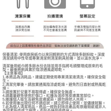
保養清潔: 使用廚房紙巾以來回輕刷的方式清除多餘粉妝。深度
清潔請用中性皂或專業清潔劑清潔刷具前端，並以溫水洗淨。
清潔後用紙巾將多餘水份去除並用手指將毛頭整理成原來的毛
型。最後將刷具置於陰涼通風處晾乾。
【注意事項】
1.本商品為消耗品，建議定期使用專業清潔液清洗，確保安全衛
生。
2.清潔完畢後，請放置通風陰涼處乾燥，避免烈日直射或熱風乾
燥。
3.請放置於兒童不易取得處，確保安全無虞。
4.請盡量避免使用於傷口、紅腫及濕疹等皮膚異常部位。
5.維護個人衛生及避免皮膚感染，請勿與他人共用。
6.若使用後出現任何不適症狀，請立即停止使用，並儘速就醫。
7.此為個人清潔用品，商品一經拆封除非產品有原廠瑕疵或非人
為因素所造成之損壞，否則不接受退換貨。