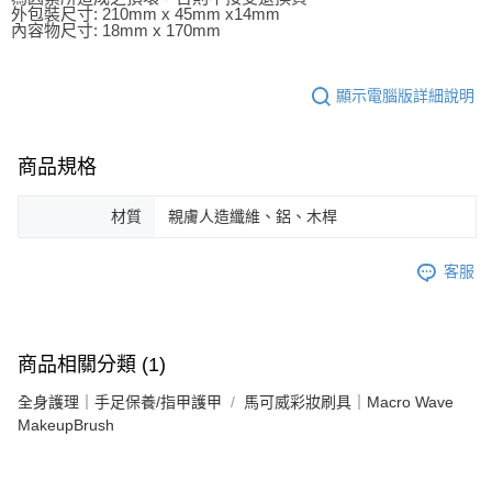
外包裝尺寸: 210mm x 45mm x14mm
內容物尺寸: 18mm x 170mm
顯示電腦版詳細說明
商品規格
材質
親膚人造纖維、鋁、木桿
客服
商品相關分類 (1)
全身護理｜手足保養/指甲護甲
馬可威彩妝刷具｜Macro Wave
MakeupBrush