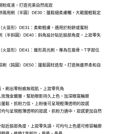
0 利率 每期
NT$46
21家銀行
庫商業銀行
第一商業銀行
開粉底液，打造完美自然底妝
業銀行
彰化商業銀行
餅兩用刷（半圓）DE30：蓬鬆細柔膚觸，大範圍輕鬆定
庫商業銀行
第一商業銀行
付款
業儲蓄銀行
台北富邦商業銀行
業銀行
彰化商業銀行
華商業銀行
兆豐國際商業銀行
業儲蓄銀行
台北富邦商業銀行
（火苗形）DE31：柔軟輕膚，適用於粉餅或蜜粉
小企業銀行
台中商業銀行
華商業銀行
兆豐國際商業銀行
刷（半斜圓）DE40：斜角設計貼近臉部角度，上妝零失
台灣）商業銀行
華泰商業銀行
小企業銀行
台中商業銀行
業銀行
遠東國際商業銀行
台灣）商業銀行
華泰商業銀行
業銀行
永豐商業銀行
（火苗形）DE41：錐形高光刷，專為在眉骨，T字部位
業銀行
遠東國際商業銀行
業銀行
星展（台灣）商業銀行
業銀行
永豐商業銀行
際商業銀行
中國信託商業銀行
業銀行
星展（台灣）商業銀行
容刷（鈍圓）DE50：蓬鬆圓柱造型，打造無邊界柔和自
天信用卡公司
際商業銀行
中國信託商業銀行
y
天信用卡公司
性高，刷出零粉痕無瑕肌，上妝零死角
享後付
迷人玫瑰金鍍層，幫助眼影持久上色，加深眼窩輪廓
細柔蓬鬆，抓粉力佳，上粉後可呈現輕薄透明的妝感
FTEE先享後付」】
先享後付是「在收到商品之後才付款」的支付方式。 讓您購物簡單
後可均勻呈現輕薄透明的妝感，抓粉力適中，妝感更加自然
心！
：不需註冊會員、不需綁卡、不需儲值。
設計貼近臉部角度，上妝零失誤，可均勻上色還可修容輪廓
：只要手機號碼，簡訊認證，即可結帳。
：先確認商品／服務後，再付款。
雙頰顴骨，修飾T字部位、眉骨、鼻骨