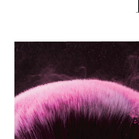
結果請求
５．嚴禁
形，恩沛
動。