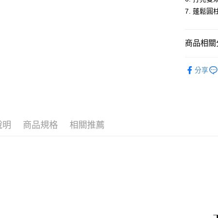
運送方式
7. 蓬鬆
【「AFT
１．於結帳
全家付款
付」結帳
每筆NT$6
２．訂單
商品相關分
３．收到繳
／ATM／
7-11付款
全身護理｜
※ 請注意
分享
每筆NT$6
MakeupBr
絡購買商品
先享後付
宅配
※ 交易是
是否繳費成
每筆NT$1
付客戶支
離島宅配
說明
商品規格
相關推薦
【注意事
每筆NT$1
１．透過由
交易，需
宅配貨到
求債權轉
２．關於
每筆NT$1
https://aft
３．未成
海外宅配
「AFTE
任。
４．使用「
即時審查