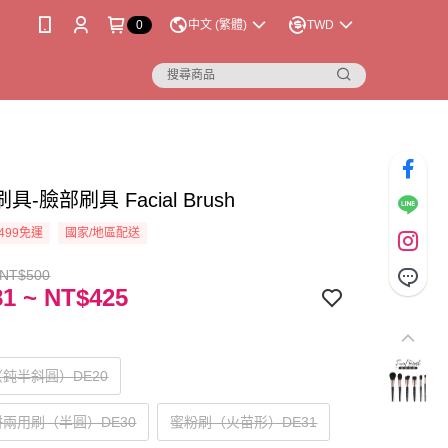
0
中文 (繁體)
TWD
-臉部刷具 Facial Brush
499免運
國家/地區配送
 NT$500
1 ~ NT$425
鈍半斜圓）DE20
兩用刷（半圓）DE30
蜜粉刷（火苗形）DE31