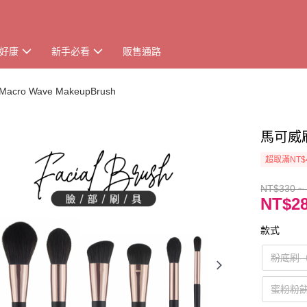
好康
新手必看
販售通路
o Wave MakeupBrush
馬可威刷具
超取滿NT$
NT$330 ~
NT$28
款式
粉底刷（
蜜粉粉餅