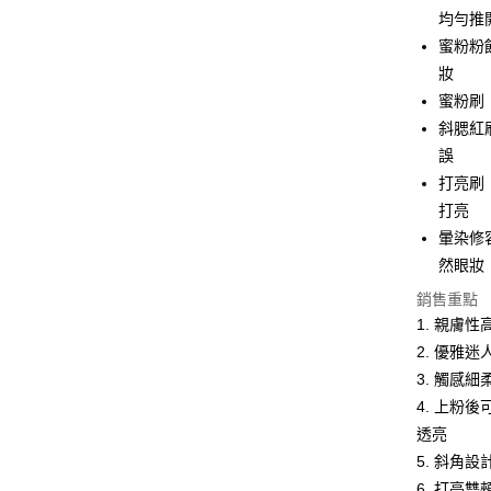
6 期 
合作金
均勻推
華南商
蜜粉粉
合作金
超商取貨
上海商
華南商
妝
國泰世
LINE Pay
上海商
蜜粉刷
臺灣中
國泰世
斜腮紅
匯豐（
Apple Pay
臺灣中
聯邦商
誤
匯豐（
街口支付
元大商
打亮刷
聯邦商
玉山商
元大商
打亮
悠遊付
台新國
玉山商
暈染修
台灣樂
台新國
Google Pa
然眼妝
台灣樂
全盈+PAY
銷售重點
1. 親膚
AFTEE先
2. 優雅
相關說明
3. 觸感
【關於「A
ATM付款
AFTEE
4. 上粉
便利好安
透亮
貨到付款
１．簡單
5. 斜角
２．便利
３．安心
6. 打亮