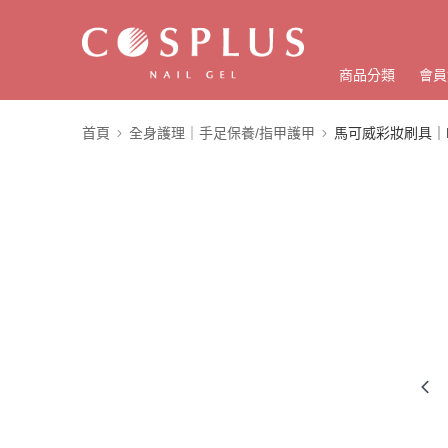
商品分類
會員
首頁
全身護理｜手足保養/指甲護甲
馬可威彩妝刷具｜Macr