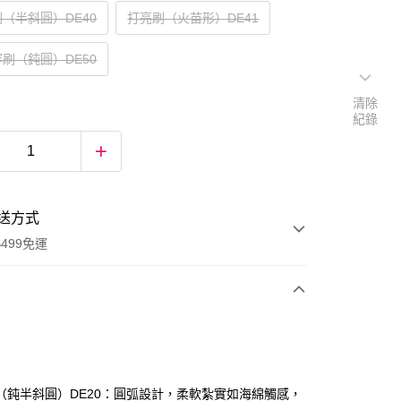
（半斜圓）DE40
打亮刷（火苗形）DE41
刷（鈍圓）DE50
清除
紀錄
送方式
499免運
次付款
期付款
0 利率 每期
NT$93
21家銀行
（鈍半斜圓）DE20：圓弧設計，柔軟紮實如海綿觸感，