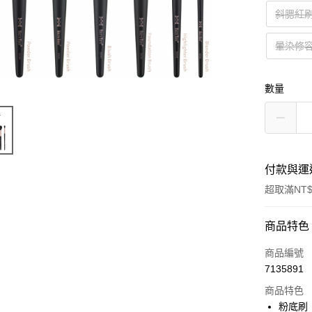
斜腮紅刷
暈染修容
數量
付款與運
超取滿NT$
付款方式
商品特色
信用卡一
商品編號
7135891
信用卡分
商品特色
3 期 
粉底刷