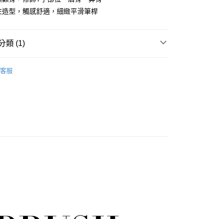
圓柱造型，觸感舒適，細緻平滑筆桿
EE先享後付」結帳流程】
方式選擇「AFTEE先享後付」後，將跳轉至「AFTEE先享後
取貨
頁面，進行簡訊認證並確認金額後，即可完成結帳。
0，滿NT$499(含以上)免運費
成立數日內，您將收到繳費通知簡訊。
類 (1)
費通知簡訊後14天內，點擊此簡訊中的連結，可透過四大超商
網路銀行／等多元方式進行付款，方視為交易完成。
取貨
手足保養/指甲護甲
馬可威彩妝刷具｜Macro Wave
：結帳手續完成當下不需立刻繳費，但若您需要取消訂單，請聯
客服
0，滿NT$699(含以上)免運費
ush
的店家。未經商家同意取消之訂單仍視為有效，需透過AFTEE
繳納相關費用。
否成功請以「AFTEE先享後付 」之結帳頁面顯示為準，若有關於
功／繳費後需取消欲退款等相關疑問，請聯繫「AFTEE先享後
00，滿NT$699(含以上)免運費
援中心」
https://netprotections.freshdesk.com/support/home
項】
50，滿NT$3,500(含以上)免運費
恩沛科技股份有限公司提供之「AFTEE先享後付」服務完成之
依本服務之必要範圍內提供個人資料，並將交易相關給付款項請
付款
讓予恩沛科技股份有限公司。
個人資料處理事宜，請瀏覽以下網址：
50，滿NT$3,500(含以上)免運費
ee.tw/terms/#terms3
年的使用者請事先徵得法定代理人或監護人之同意方可使用
查看運費
E先享後付」，若未經同意申辦者引起之損失，本公司不負相關責
AFTEE先享後付」時，將依據個別帳號之用戶狀況，依本公司
核予不同之上限額度；若仍有額度不足之情形，本公司將視審查