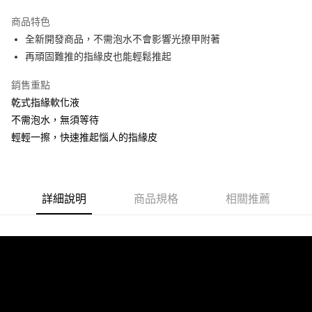
3 期 0 利率 每期
NT$83
21家銀行
商品特色
6 期 0 利率 每期
NT$41
21家銀行
合作金庫商業銀行
第一商業銀行
全新開發商品，不需泡水不會影響光撩甲附著
華南商業銀行
彰化商業銀行
合作金庫商業銀行
第一商業銀行
超商取貨付款
再頑固難推的指緣皮也能輕鬆推起
上海商業儲蓄銀行
台北富邦商業銀行
華南商業銀行
彰化商業銀行
國泰世華商業銀行
兆豐國際商業銀行
LINE Pay
上海商業儲蓄銀行
台北富邦商業銀行
銷售重點
臺灣中小企業銀行
台中商業銀行
國泰世華商業銀行
兆豐國際商業銀行
乾式指緣軟化液
匯豐（台灣）商業銀行
華泰商業銀行
Apple Pay
臺灣中小企業銀行
台中商業銀行
聯邦商業銀行
遠東國際商業銀行
不需泡水，無須等待
匯豐（台灣）商業銀行
華泰商業銀行
街口支付
元大商業銀行
永豐商業銀行
輕輕一擦，快速推起惱人的指緣皮
聯邦商業銀行
遠東國際商業銀行
玉山商業銀行
星展（台灣）商業銀行
元大商業銀行
永豐商業銀行
悠遊付
台新國際商業銀行
中國信託商業銀行
玉山商業銀行
星展（台灣）商業銀行
台灣樂天信用卡公司
台新國際商業銀行
中國信託商業銀行
Google Pay
台灣樂天信用卡公司
詳細說明
商品規格
相關推薦
全盈+PAY
AFTEE先享後付
相關說明
【關於「AFTEE先享後付」】
ATM付款
AFTEE先享後付是「在收到商品之後才付款」的支付方式。 讓您購物簡單
便利好安心！
貨到付款
１．簡單：不需註冊會員、不需綁卡、不需儲值。