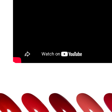
／ATM／
7-11付款
※ 請注意
每筆NT$6
絡購買商品
先享後付
宅配
※ 交易是
是否繳費成
每筆NT$1
付客戶支
離島宅配
【注意事
每筆NT$1
１．透過由
交易，需
宅配貨到
求債權轉
２．關於
每筆NT$1
https://aft
３．未成
海外宅配
「AFTE
任。
４．使用「
即時審查
結果請求
５．嚴禁
形，恩沛
動。