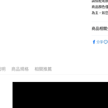
匯豐（
請搭配底膠
Apple Pay
臺灣中
聯邦商
商品顏色
匯豐（
街口支付
元大商
聯邦商
為主，如
玉山商
元大商
悠遊付
台新國
玉山商
台灣樂
台新國
Google Pa
商品相關分
台灣樂
全盈+PAY
穿戴甲｜薄
分享
尖尖帽｜julia
AFTEE先
相關說明
【關於「A
ATM付款
AFTEE
便利好安
貨到付款
說明
商品規格
相關推薦
１．簡單
２．便利
３．安心
運送方式
【「AFT
１．於結帳
全家付款
付」結帳
每筆NT$6
２．訂單
３．收到繳