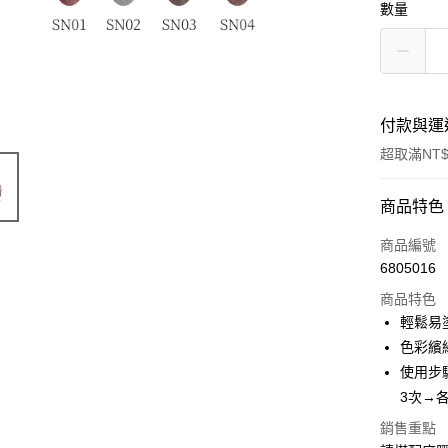
數量
付款與運
超取滿NT$
付款方式
商品特色
信用卡一
商品編號
6805016
信用卡分
商品特色
3 期 
輕鬆易
6 期 
合作金
色彩繽
華南商
使用步
合作金
超商取貨
上海商
華南商
3次→各
國泰世
LINE Pay
上海商
銷售重點
臺灣中
國泰世