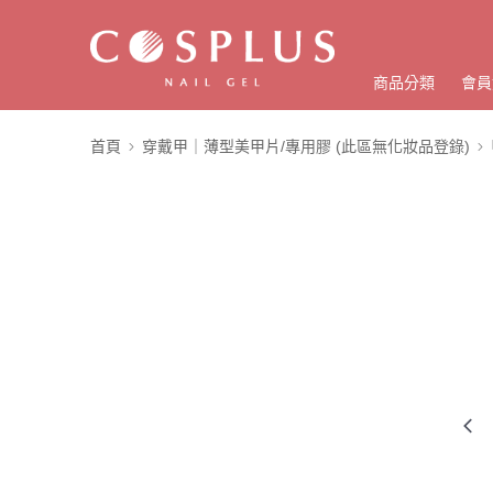
商品分類
會員
首頁
穿戴甲｜薄型美甲片/專用膠 (此區無化妝品登錄)