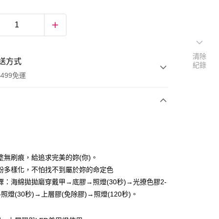
清除
送方式
紀錄
499免運
次付款
期付款
0 利率 每期
NT$50
21家銀行
塗無刷痕，給追求完美的妳(你)。
0 利率 每期
NT$25
21家銀行
庫商業銀行
第一商業銀行
紛多樣化，不怕找不到屬於妳的命定色
業銀行
彰化商業銀行
驟：海綿拋拋磨穿戴甲→底膠→照燈(30秒)→光撩色膠2-
庫商業銀行
第一商業銀行
付款
業儲蓄銀行
台北富邦商業銀行
業銀行
彰化商業銀行
照燈(30秒)→上層膠(免除膠)→照燈(120秒)。
華商業銀行
兆豐國際商業銀行
業儲蓄銀行
台北富邦商業銀行
小企業銀行
台中商業銀行
華商業銀行
兆豐國際商業銀行