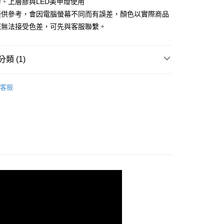
台灣）商業銀行
華泰商業銀行
、上層膠與LED美甲燈使用
小企業銀行
台中商業銀行
業銀行
遠東國際商業銀行
僅供參考，會因電腦螢幕不同而有誤差，顏色以實際商品
台灣）商業銀行
華泰商業銀行
業銀行
永豐商業銀行
業銀行
遠東國際商業銀行
您無法接受色差，可先與客服聯繫。
業銀行
星展（台灣）商業銀行
業銀行
永豐商業銀行
際商業銀行
中國信託商業銀行
業銀行
星展（台灣）商業銀行
天信用卡公司
際商業銀行
中國信託商業銀行
y
類 (1)
天信用卡公司
型美甲片/專用膠 (此區無化妝品登錄)
甲片專用-julia
客服
 gel polish
享後付
FTEE先享後付」】
先享後付是「在收到商品之後才付款」的支付方式。 讓您購物簡單
心！
：不需註冊會員、不需綁卡、不需儲值。
：只要手機號碼，簡訊認證，即可結帳。
：先確認商品／服務後，再付款。
EE先享後付」結帳流程】
方式選擇「AFTEE先享後付」後，將跳轉至「AFTEE先享後
取貨
頁面，進行簡訊認證並確認金額後，即可完成結帳。
0，滿NT$499(含以上)免運費
成立數日內，您將收到繳費通知簡訊。
費通知簡訊後14天內，點擊此簡訊中的連結，可透過四大超商