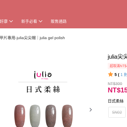
好康
新手必看
販售通路
甲片專用-julia尖尖帽｜julia gel polish
juli
超取滿NT$
5 (
1
NT$300
NT$1
日式柔絲
SN02