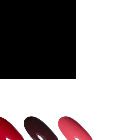
網路銀行／等多元方式進行付款，方視為交易完成。
取貨
：結帳手續完成當下不需立刻繳費，但若您需要取消訂單，請聯
0，滿NT$699(含以上)免運費
的店家。未經商家同意取消之訂單仍視為有效，需透過AFTEE
繳納相關費用。
否成功請以「AFTEE先享後付 」之結帳頁面顯示為準，若有關於
功／繳費後需取消欲退款等相關疑問，請聯繫「AFTEE先享後
00，滿NT$699(含以上)免運費
援中心」
https://netprotections.freshdesk.com/support/home
項】
50，滿NT$3,500(含以上)免運費
恩沛科技股份有限公司提供之「AFTEE先享後付」服務完成之
依本服務之必要範圍內提供個人資料，並將交易相關給付款項請
付款
讓予恩沛科技股份有限公司。
個人資料處理事宜，請瀏覽以下網址：
50，滿NT$3,500(含以上)免運費
ee.tw/terms/#terms3
年的使用者請事先徵得法定代理人或監護人之同意方可使用
查看運費
E先享後付」，若未經同意申辦者引起之損失，本公司不負相關責
AFTEE先享後付」時，將依據個別帳號之用戶狀況，依本公司
核予不同之上限額度；若仍有額度不足之情形，本公司將視審查
用戶進行身份認證。
一人註冊多個帳號或使用他人資訊註冊。若發現惡意使用之情
科技股份有限公司將有權停止該用戶之使用額度並採取法律行