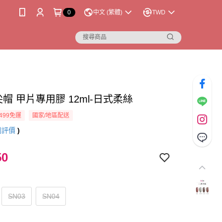
0
中文 (繁體)
TWD
a尖尖帽 甲片專用膠 12ml-日式柔絲
499免運
國家/地區配送
則評價
)
50
SN03
SN04