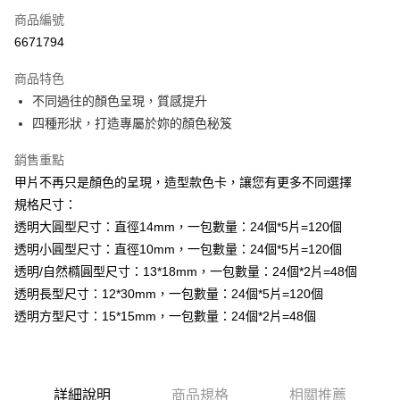
商品編號
信用卡分期付款
6671794
3 期 0 利率 每期
NT$26
21家銀行
商品特色
6 期 0 利率 每期
NT$13
21家銀行
合作金庫商業銀行
第一商業銀行
不同過往的顏色呈現，質感提升
華南商業銀行
彰化商業銀行
合作金庫商業銀行
第一商業銀行
超商取貨付款
四種形狀，打造專屬於妳的顏色秘笈
上海商業儲蓄銀行
台北富邦商業銀行
華南商業銀行
彰化商業銀行
國泰世華商業銀行
兆豐國際商業銀行
LINE Pay
上海商業儲蓄銀行
台北富邦商業銀行
銷售重點
臺灣中小企業銀行
台中商業銀行
國泰世華商業銀行
兆豐國際商業銀行
甲片不再只是顏色的呈現，造型款色卡，讓您有更多不同選擇
匯豐（台灣）商業銀行
華泰商業銀行
Apple Pay
臺灣中小企業銀行
台中商業銀行
聯邦商業銀行
遠東國際商業銀行
規格尺寸：
匯豐（台灣）商業銀行
華泰商業銀行
街口支付
元大商業銀行
永豐商業銀行
透明大圓型尺寸：直徑14mm，一包數量：24個*5片=120個
聯邦商業銀行
遠東國際商業銀行
玉山商業銀行
星展（台灣）商業銀行
元大商業銀行
永豐商業銀行
透明小圓型尺寸：直徑10mm，一包數量：24個*5片=120個
悠遊付
台新國際商業銀行
中國信託商業銀行
玉山商業銀行
星展（台灣）商業銀行
透明/自然橢圓型尺寸：13*18mm，一包數量：24個*2片=48個
台灣樂天信用卡公司
台新國際商業銀行
中國信託商業銀行
Google Pay
透明長型尺寸：12*30mm，一包數量：24個*5片=120個
台灣樂天信用卡公司
透明方型尺寸：15*15mm，一包數量：24個*2片=48個
全盈+PAY
AFTEE先享後付
相關說明
【關於「AFTEE先享後付」】
詳細說明
商品規格
相關推薦