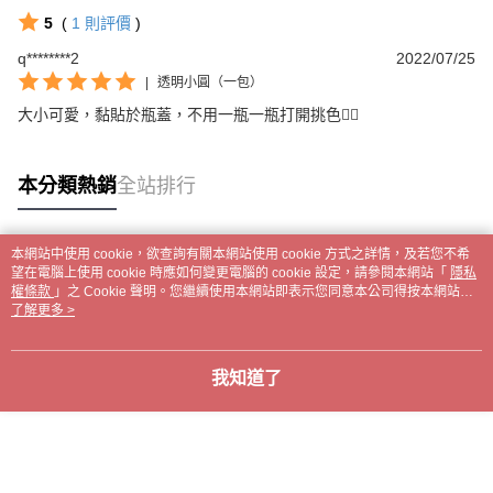
5
(
1
則評價
)
q********2
2022/07/25
|
透明小圓（一包）
大小可愛，黏貼於瓶蓋，不用一瓶一瓶打開挑色👍🏻
本分類熱銷
全站排行
本網站中使用 cookie，欲查詢有關本網站使用 cookie 方式之詳情，及若您不希
熱門標籤
望在電腦上使用 cookie 時應如何變更電腦的 cookie 設定，請參閱本網站「
隱私
權條款
」之 Cookie 聲明。您繼續使用本網站即表示您同意本公司得按本網站使
用條款之 Cookie 聲明使用 cookie。
了解更多 >
我知道了