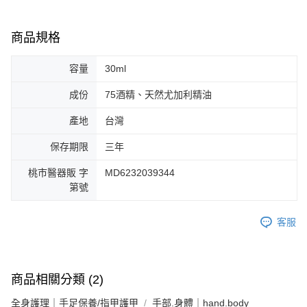
商品規格
容量
30ml
成份
75酒精、天然尤加利精油
產地
台灣
保存期限
三年
桃市醫器販 字
MD6232039344
第號
客服
商品相關分類 (2)
全身護理｜手足保養/指甲護甲
手部.身體｜hand.body