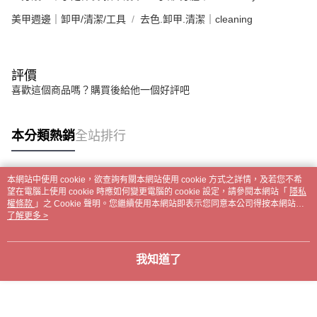
美甲週邊｜卸甲/清潔/工具
去色.卸甲.清潔｜cleaning
評價
喜歡這個商品嗎？購買後給他一個好評吧
本分類熱銷
全站排行
本網站中使用 cookie，欲查詢有關本網站使用 cookie 方式之詳情，及若您不希
熱門標籤
望在電腦上使用 cookie 時應如何變更電腦的 cookie 設定，請參閱本網站「
隱私
權條款
」之 Cookie 聲明。您繼續使用本網站即表示您同意本公司得按本網站使
用條款之 Cookie 聲明使用 cookie。
了解更多 >
我知道了