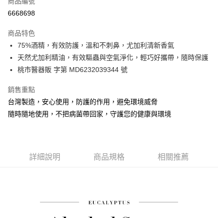
商品編號
信用卡分期付款
6668698
3 期 0 利率 每期
NT$66
21家銀行
商品特色
6 期 0 利率 每期
NT$33
21家銀行
合作金庫商業銀行
第一商業銀行
75%酒精，有效防護，溫和不刺鼻，尤加利清新香氣
華南商業銀行
彰化商業銀行
合作金庫商業銀行
第一商業銀行
超商取貨付款
天然尤加利精油，有效驅蟲與空氣淨化，輕巧好攜帶，隨時保護
上海商業儲蓄銀行
台北富邦商業銀行
華南商業銀行
彰化商業銀行
國泰世華商業銀行
兆豐國際商業銀行
桃市醫器販 字第 MD6232039344 號
LINE Pay
上海商業儲蓄銀行
台北富邦商業銀行
臺灣中小企業銀行
台中商業銀行
國泰世華商業銀行
兆豐國際商業銀行
銷售重點
匯豐（台灣）商業銀行
華泰商業銀行
Apple Pay
臺灣中小企業銀行
台中商業銀行
聯邦商業銀行
遠東國際商業銀行
台灣製造，安心使用，防護的作用，避免環境威脅
匯豐（台灣）商業銀行
華泰商業銀行
街口支付
元大商業銀行
永豐商業銀行
隨時隨地使用，不把病菌帶回家，守護您的健康與環境
聯邦商業銀行
遠東國際商業銀行
玉山商業銀行
星展（台灣）商業銀行
元大商業銀行
永豐商業銀行
悠遊付
台新國際商業銀行
中國信託商業銀行
玉山商業銀行
星展（台灣）商業銀行
台灣樂天信用卡公司
台新國際商業銀行
中國信託商業銀行
Google Pay
台灣樂天信用卡公司
詳細說明
商品規格
相關推薦
全盈+PAY
AFTEE先享後付
相關說明
【關於「AFTEE先享後付」】
ATM付款
AFTEE先享後付是「在收到商品之後才付款」的支付方式。 讓您購物簡單