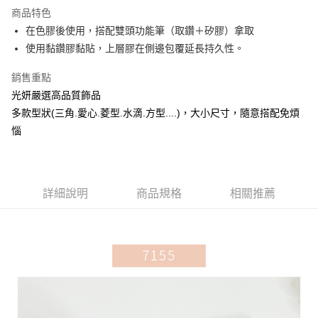
商品特色
6 期 0 利率 每期
NT$8
21家銀行
合作金庫商業銀行
第一商業銀行
在色膠後使用，搭配雙頭功能筆（取鑽＋矽膠）拿取
華南商業銀行
彰化商業銀行
合作金庫商業銀行
第一商業銀行
超商取貨付款
使用黏鑽膠黏貼，上層膠在側邊包覆延長持久性。
上海商業儲蓄銀行
台北富邦商業銀行
華南商業銀行
彰化商業銀行
國泰世華商業銀行
兆豐國際商業銀行
LINE Pay
上海商業儲蓄銀行
台北富邦商業銀行
銷售重點
臺灣中小企業銀行
台中商業銀行
國泰世華商業銀行
兆豐國際商業銀行
光妍嚴選高品質飾品
匯豐（台灣）商業銀行
華泰商業銀行
Apple Pay
臺灣中小企業銀行
台中商業銀行
聯邦商業銀行
遠東國際商業銀行
多款型狀(三角.愛心.菱型.水滴.方型....)，大小尺寸，隨意搭配免煩
匯豐（台灣）商業銀行
華泰商業銀行
街口支付
元大商業銀行
永豐商業銀行
惱
聯邦商業銀行
遠東國際商業銀行
玉山商業銀行
星展（台灣）商業銀行
元大商業銀行
永豐商業銀行
悠遊付
台新國際商業銀行
中國信託商業銀行
玉山商業銀行
星展（台灣）商業銀行
台灣樂天信用卡公司
台新國際商業銀行
中國信託商業銀行
Google Pay
台灣樂天信用卡公司
詳細說明
商品規格
相關推薦
全盈+PAY
AFTEE先享後付
相關說明
【關於「AFTEE先享後付」】
ATM付款
AFTEE先享後付是「在收到商品之後才付款」的支付方式。 讓您購物簡單
便利好安心！
貨到付款
１．簡單：不需註冊會員、不需綁卡、不需儲值。
２．便利：只要手機號碼，簡訊認證，即可結帳。