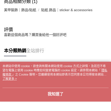
商品相關分類 (1)
「AFTEE先享後付」，若未經同意申辦者引起之損失，本公司不負相關責
任。
美甲裝飾｜飾品/貼紙
貼紙.飾品｜sticker & accessories
４．使用「AFTEE先享後付」時，將依據個別帳號之用戶狀況，依本公司即
時審查核予不同之上限額度；若仍有額度不足之情形，本公司將視審查結果
請求用戶進行身份認證。
５．嚴禁一人註冊多個帳號或使用他人資訊註冊。若發現惡意使用之情形，
評價
恩沛科技股份有限公司將有權停止該用戶之使用額度並採取法律行動。
喜歡這個商品嗎？購買後給他一個好評吧
本分類熱銷
全站排行
本網站中使用 cookie，欲查詢有關本網站使用 cookie 方式之詳情，及若您不希
熱門標籤
望在電腦上使用 cookie 時應如何變更電腦的 cookie 設定，請參閱本網站「
隱私
權條款
」之 Cookie 聲明。您繼續使用本網站即表示您同意本公司得按本網站使
用條款之 Cookie 聲明使用 cookie。
了解更多 >
我知道了