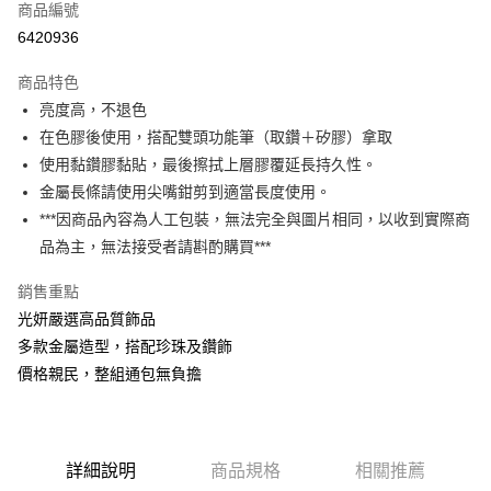
商品編號
信用卡分期付款
6420936
3 期 0 利率 每期
NT$13
21家銀行
商品特色
6 期 0 利率 每期
NT$6
21家銀行
合作金庫商業銀行
第一商業銀行
亮度高，不退色
華南商業銀行
彰化商業銀行
合作金庫商業銀行
第一商業銀行
超商取貨付款
在色膠後使用，搭配雙頭功能筆（取鑽＋矽膠）拿取
上海商業儲蓄銀行
台北富邦商業銀行
華南商業銀行
彰化商業銀行
國泰世華商業銀行
兆豐國際商業銀行
使用黏鑽膠黏貼，最後擦拭上層膠覆延長持久性。
LINE Pay
上海商業儲蓄銀行
台北富邦商業銀行
臺灣中小企業銀行
台中商業銀行
金屬長條請使用尖嘴鉗剪到適當長度使用。
國泰世華商業銀行
兆豐國際商業銀行
匯豐（台灣）商業銀行
華泰商業銀行
Apple Pay
臺灣中小企業銀行
台中商業銀行
***因商品內容為人工包裝，無法完全與圖片相同，以收到實際商
聯邦商業銀行
遠東國際商業銀行
匯豐（台灣）商業銀行
華泰商業銀行
品為主，無法接受者請斟酌購買***
街口支付
元大商業銀行
永豐商業銀行
聯邦商業銀行
遠東國際商業銀行
玉山商業銀行
星展（台灣）商業銀行
元大商業銀行
永豐商業銀行
銷售重點
悠遊付
台新國際商業銀行
中國信託商業銀行
玉山商業銀行
星展（台灣）商業銀行
光妍嚴選高品質飾品
台灣樂天信用卡公司
台新國際商業銀行
中國信託商業銀行
Google Pay
多款金屬造型，搭配珍珠及鑽飾
台灣樂天信用卡公司
價格親民，整組通包無負擔
全盈+PAY
AFTEE先享後付
相關說明
【關於「AFTEE先享後付」】
詳細說明
商品規格
相關推薦
ATM付款
AFTEE先享後付是「在收到商品之後才付款」的支付方式。 讓您購物簡單