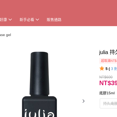
好康
新手必看
販售通路
e gel
juli
超取滿NT$
5 (
3
NT$600
NT$3
底膠15ml
持久底