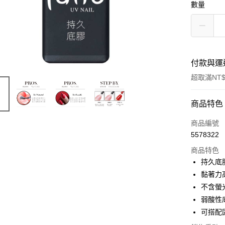
數量
付款與運
超取滿NT$
付款方式
商品特色
信用卡一
商品編號
5578322
信用卡分
商品特色
3 期 
持久底
6 期 
合作金
黏著力
華南商
不含螢
合作金
超商取貨
上海商
華南商
弱酸性
國泰世
LINE Pay
上海商
可搭配
臺灣中
國泰世