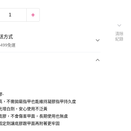
清除
送方式
紀錄
499免運
次付款
期付款
0 利率 每期
NT$133
21家銀行
膠-
0 利率 每期
NT$66
21家銀行
庫商業銀行
第一商業銀行
高，不需拋磨指甲也能維持凝膠指甲持久度
業銀行
彰化商業銀行
光增白劑，安心使用不泛黃
庫商業銀行
第一商業銀行
付款
業儲蓄銀行
台北富邦商業銀行
業銀行
彰化商業銀行
底膠，不會傷害甲面，長期使用也無虞
華商業銀行
兆豐國際商業銀行
業儲蓄銀行
台北富邦商業銀行
固定劑讓底膠跟甲面再附著更牢固
小企業銀行
台中商業銀行
華商業銀行
兆豐國際商業銀行