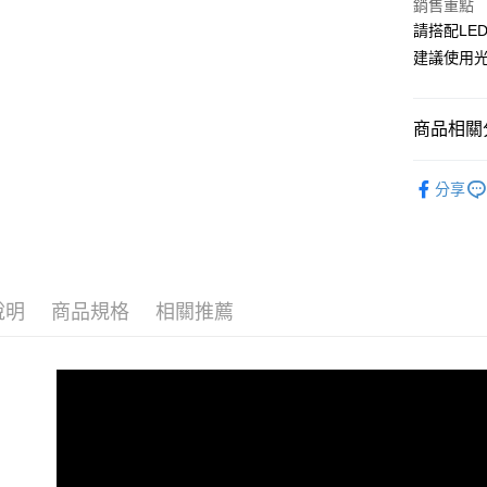
匯豐（
Apple Pay
銷售重點
臺灣中
聯邦商
請搭配LE
匯豐（
街口支付
元大商
聯邦商
建議使用
玉山商
元大商
悠遊付
台新國
玉山商
台灣樂
台新國
Google Pa
商品相關分
台灣樂
全盈+PAY
美甲｜基礎
分享
AFTEE先
相關說明
【關於「A
ATM付款
AFTEE
便利好安
貨到付款
說明
商品規格
相關推薦
１．簡單
２．便利
３．安心
運送方式
【「AFT
１．於結帳
全家付款
付」結帳
每筆NT$6
２．訂單
３．收到繳