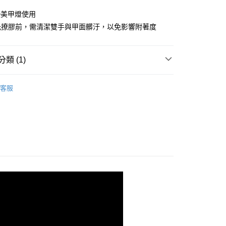
台灣）商業銀行
華泰商業銀行
小企業銀行
台中商業銀行
業銀行
遠東國際商業銀行
D美甲燈使用
台灣）商業銀行
華泰商業銀行
業銀行
永豐商業銀行
業銀行
遠東國際商業銀行
光撩膠前，需清潔雙手與甲面髒汙，以免影響附著度
業銀行
星展（台灣）商業銀行
業銀行
永豐商業銀行
際商業銀行
中國信託商業銀行
業銀行
星展（台灣）商業銀行
天信用卡公司
際商業銀行
中國信託商業銀行
y
類 (1)
天信用卡公司
功能膠(底膠/上層/建構/延甲)
底膠｜base gel
客服
享後付
FTEE先享後付」】
先享後付是「在收到商品之後才付款」的支付方式。 讓您購物簡單
心！
：不需註冊會員、不需綁卡、不需儲值。
：只要手機號碼，簡訊認證，即可結帳。
：先確認商品／服務後，再付款。
EE先享後付」結帳流程】
方式選擇「AFTEE先享後付」後，將跳轉至「AFTEE先享後
取貨
頁面，進行簡訊認證並確認金額後，即可完成結帳。
0，滿NT$499(含以上)免運費
成立數日內，您將收到繳費通知簡訊。
費通知簡訊後14天內，點擊此簡訊中的連結，可透過四大超商