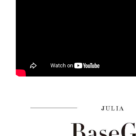
／ATM／
7-11付款
※ 請注意
每筆NT$6
絡購買商品
先享後付
宅配
※ 交易是
是否繳費成
每筆NT$1
付客戶支
離島宅配
【注意事
每筆NT$1
１．透過由
交易，需
宅配貨到
求債權轉
２．關於
每筆NT$1
https://aft
３．未成
海外宅配
「AFTE
任。
４．使用「
即時審查
結果請求
５．嚴禁
形，恩沛
動。