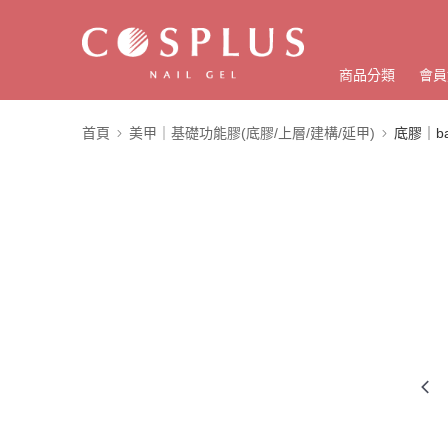
商品分類
會員
首頁
美甲｜基礎功能膠(底膠/上層/建構/延甲)
底膠｜bas