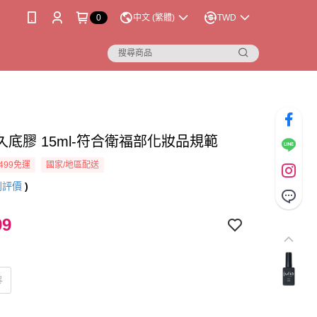
0
中文 (繁體)
TWD
a 持久底膠 15ml-符合衛福部化妝品規範
499免運
國家/地區配送
則評價
)
99
膠