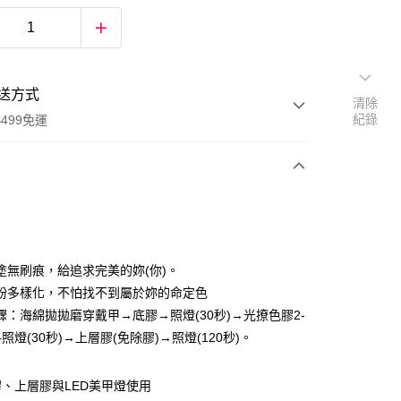
送方式
清除
紀錄
499免運
次付款
期付款
0 利率 每期
NT$50
21家銀行
塗無刷痕，給追求完美的妳(你)。
0 利率 每期
NT$25
21家銀行
庫商業銀行
第一商業銀行
紛多樣化，不怕找不到屬於妳的命定色
業銀行
彰化商業銀行
驟：海綿拋拋磨穿戴甲→底膠→照燈(30秒)→光撩色膠2-
庫商業銀行
第一商業銀行
付款
業儲蓄銀行
台北富邦商業銀行
業銀行
彰化商業銀行
照燈(30秒)→上層膠(免除膠)→照燈(120秒)。
華商業銀行
兆豐國際商業銀行
業儲蓄銀行
台北富邦商業銀行
小企業銀行
台中商業銀行
華商業銀行
兆豐國際商業銀行
台灣）商業銀行
華泰商業銀行
、上層膠與LED美甲燈使用
小企業銀行
台中商業銀行