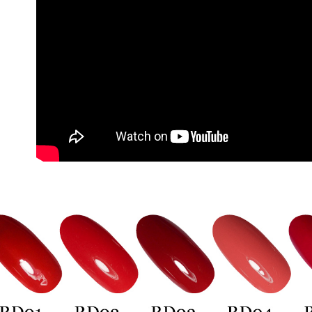
每筆NT$6
絡購買商品
先享後付
宅配
※ 交易是
是否繳費成
每筆NT$1
付客戶支
離島宅配
【注意事
每筆NT$1
１．透過由
交易，需
宅配貨到
求債權轉
２．關於
每筆NT$1
https://aft
３．未成
海外宅配
「AFTE
任。
４．使用「
即時審查
結果請求
５．嚴禁
形，恩沛
動。