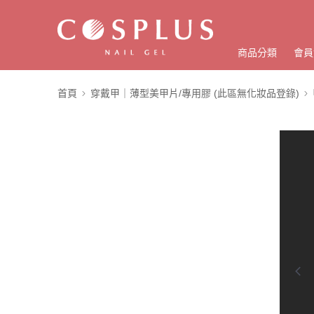
商品分類
會員
首頁
穿戴甲｜薄型美甲片/專用膠 (此區無化妝品登錄)