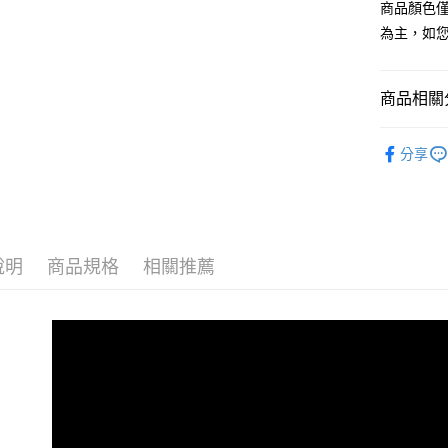
聯邦商
商品顏色
匯豐（
街口支付
元大商
聯邦商
為主，如
玉山商
元大商
悠遊付
台新國
玉山商
台灣樂
台新國
Google Pa
商品相關分
台灣樂
全盈+PAY
穿戴甲｜薄
分享
尖尖帽｜julia
AFTEE先
相關說明
【關於「A
ATM付款
AFTEE
便利好安
貨到付款
說明
商品規格
相關推薦
１．簡單
２．便利
３．安心
運送方式
【「AFT
１．於結帳
全家付款
付」結帳
每筆NT$6
２．訂單
３．收到繳
／ATM／
7-11付款
※ 請注意