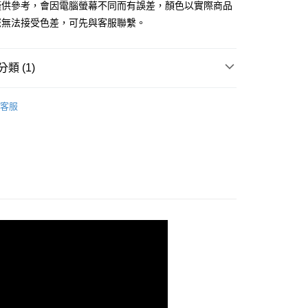
業銀行
遠東國際商業銀行
僅供參考，會因電腦螢幕不同而有誤差，顏色以實際商品
台灣）商業銀行
華泰商業銀行
業銀行
永豐商業銀行
業銀行
遠東國際商業銀行
您無法接受色差，可先與客服聯繫。
業銀行
星展（台灣）商業銀行
業銀行
永豐商業銀行
際商業銀行
中國信託商業銀行
業銀行
星展（台灣）商業銀行
天信用卡公司
際商業銀行
中國信託商業銀行
y
類 (1)
天信用卡公司
型美甲片/專用膠 (此區無化妝品登錄)
甲片專用-julia
客服
 gel polish
享後付
FTEE先享後付」】
先享後付是「在收到商品之後才付款」的支付方式。 讓您購物簡單
心！
：不需註冊會員、不需綁卡、不需儲值。
：只要手機號碼，簡訊認證，即可結帳。
：先確認商品／服務後，再付款。
EE先享後付」結帳流程】
方式選擇「AFTEE先享後付」後，將跳轉至「AFTEE先享後
取貨
頁面，進行簡訊認證並確認金額後，即可完成結帳。
0，滿NT$499(含以上)免運費
成立數日內，您將收到繳費通知簡訊。
費通知簡訊後14天內，點擊此簡訊中的連結，可透過四大超商
網路銀行／等多元方式進行付款，方視為交易完成。
取貨
：結帳手續完成當下不需立刻繳費，但若您需要取消訂單，請聯