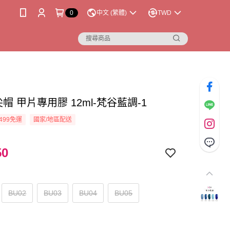
0
中文 (繁體)
TWD
a尖尖帽 甲片專用膠 12ml-梵谷藍調-1
499免運
國家/地區配送
50
BU02
BU03
BU04
BU05