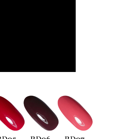
0，滿NT$699(含以上)免運費
的店家。未經商家同意取消之訂單仍視為有效，需透過AFTEE
繳納相關費用。
否成功請以「AFTEE先享後付 」之結帳頁面顯示為準，若有關於
功／繳費後需取消欲退款等相關疑問，請聯繫「AFTEE先享後
00，滿NT$699(含以上)免運費
援中心」
https://netprotections.freshdesk.com/support/home
項】
50，滿NT$3,500(含以上)免運費
恩沛科技股份有限公司提供之「AFTEE先享後付」服務完成之
依本服務之必要範圍內提供個人資料，並將交易相關給付款項請
付款
讓予恩沛科技股份有限公司。
個人資料處理事宜，請瀏覽以下網址：
50，滿NT$3,500(含以上)免運費
ee.tw/terms/#terms3
年的使用者請事先徵得法定代理人或監護人之同意方可使用
查看運費
E先享後付」，若未經同意申辦者引起之損失，本公司不負相關責
AFTEE先享後付」時，將依據個別帳號之用戶狀況，依本公司
核予不同之上限額度；若仍有額度不足之情形，本公司將視審查
用戶進行身份認證。
一人註冊多個帳號或使用他人資訊註冊。若發現惡意使用之情
科技股份有限公司將有權停止該用戶之使用額度並採取法律行