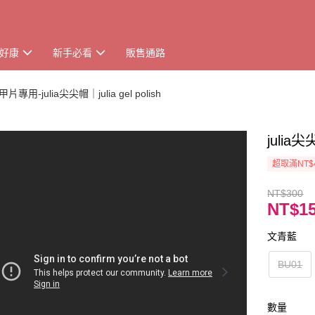
好康
新手必看
販售通路
甲片專用-julia尖尖帽｜julia gel polish
juli
超取滿NT$
NT$300
NT$1
文青藍
BU01
數量