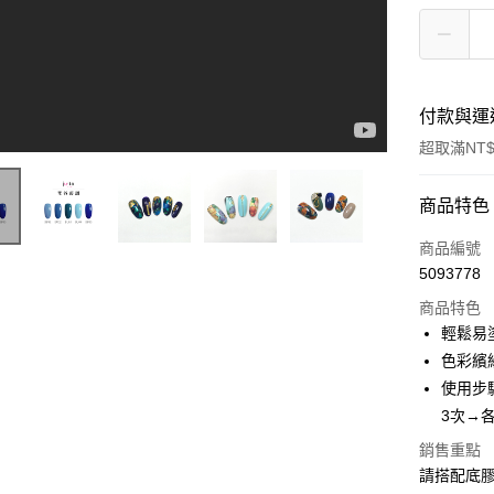
付款與運
超取滿NT$
付款方式
商品特色
信用卡一
商品編號
5093778
信用卡分
商品特色
3 期 
輕鬆易
6 期 
合作金
色彩繽
華南商
使用步
合作金
超商取貨
上海商
華南商
3次→各
國泰世
LINE Pay
上海商
銷售重點
臺灣中
國泰世
匯豐（
請搭配底膠
Apple Pay
臺灣中