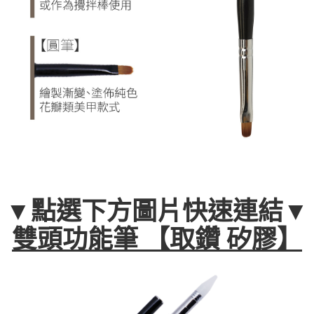
▼點選下方圖片快速連結▼
雙頭功能筆 【取鑽 矽膠】