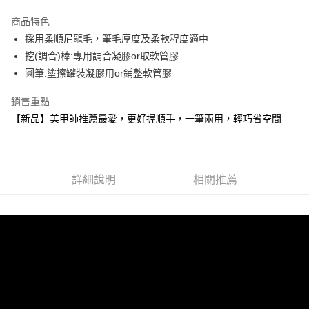
3 期 0 利率 每期
NT$83
21家銀行
商品特色
6 期 0 利率 每期
NT$41
21家銀行
合作金庫商業銀行
第一商業銀行
採用柔順尼龍毛，筆毛厚度及柔軟程度適中
華南商業銀行
彰化商業銀行
合作金庫商業銀行
第一商業銀行
超商取貨付款
挖(調合)棒:專用調合凝膠or取軟管膠
上海商業儲蓄銀行
台北富邦商業銀行
華南商業銀行
彰化商業銀行
國泰世華商業銀行
兆豐國際商業銀行
圓筆:塗擦罐裝凝膠用or鋪整軟管膠
LINE Pay
上海商業儲蓄銀行
台北富邦商業銀行
臺灣中小企業銀行
台中商業銀行
國泰世華商業銀行
兆豐國際商業銀行
銷售重點
匯豐（台灣）商業銀行
華泰商業銀行
Apple Pay
臺灣中小企業銀行
台中商業銀行
聯邦商業銀行
遠東國際商業銀行
【新品】美甲師推薦最愛，更好握順手，一筆兩用，輕巧省空間
匯豐（台灣）商業銀行
華泰商業銀行
街口支付
元大商業銀行
永豐商業銀行
聯邦商業銀行
遠東國際商業銀行
玉山商業銀行
星展（台灣）商業銀行
元大商業銀行
永豐商業銀行
悠遊付
台新國際商業銀行
中國信託商業銀行
玉山商業銀行
星展（台灣）商業銀行
台灣樂天信用卡公司
台新國際商業銀行
詳細說明
中國信託商業銀行
相關推薦
Google Pay
台灣樂天信用卡公司
全盈+PAY
AFTEE先享後付
相關說明
【關於「AFTEE先享後付」】
ATM付款
AFTEE先享後付是「在收到商品之後才付款」的支付方式。 讓您購物簡單
便利好安心！
貨到付款
１．簡單：不需註冊會員、不需綁卡、不需儲值。