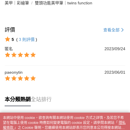
美甲｜彩繪筆
雙頭功能美甲筆｜twins function
評價
查看全部
5
(
3
則評價
)
匿名
2023/09/24
paeonytin
2023/06/01
本分類熱銷
全站排行
本網站中使用 cookie，欲查詢有關本網站使用 cookie 方式之詳情，及若您不希
熱門標籤
望在電腦上使用 cookie 時應如何變更電腦的 cookie 設定，請參閱本網站「
隱私
權條款
」之 Cookie 聲明。您繼續使用本網站即表示您同意本公司得按本網站使