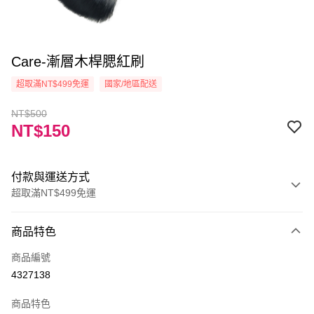
Care-漸層木桿腮紅刷
超取滿NT$499免運
國家/地區配送
NT$500
NT$150
付款與運送方式
超取滿NT$499免運
付款方式
商品特色
信用卡一次付款
商品編號
信用卡分期付款
4327138
3 期 0 利率 每期
NT$50
21家銀行
商品特色
6 期 0 利率 每期
NT$25
21家銀行
合作金庫商業銀行
第一商業銀行