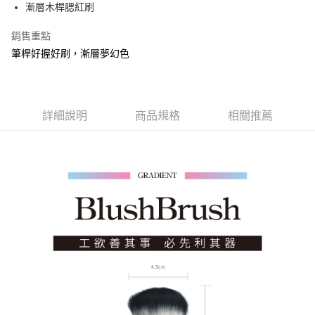
漸層木桿腮紅刷
華南商業銀行
彰化商業銀行
合作金庫商業銀行
第一商業銀行
超商取貨付款
上海商業儲蓄銀行
台北富邦商業銀行
華南商業銀行
彰化商業銀行
銷售重點
國泰世華商業銀行
兆豐國際商業銀行
LINE Pay
上海商業儲蓄銀行
台北富邦商業銀行
筆桿好握好刷，漸層夢幻色
臺灣中小企業銀行
台中商業銀行
國泰世華商業銀行
兆豐國際商業銀行
匯豐（台灣）商業銀行
華泰商業銀行
Apple Pay
臺灣中小企業銀行
台中商業銀行
聯邦商業銀行
遠東國際商業銀行
匯豐（台灣）商業銀行
華泰商業銀行
街口支付
元大商業銀行
永豐商業銀行
聯邦商業銀行
遠東國際商業銀行
玉山商業銀行
詳細說明
商品規格
星展（台灣）商業銀行
相關推薦
元大商業銀行
永豐商業銀行
悠遊付
台新國際商業銀行
中國信託商業銀行
玉山商業銀行
星展（台灣）商業銀行
台灣樂天信用卡公司
台新國際商業銀行
中國信託商業銀行
Google Pay
台灣樂天信用卡公司
全盈+PAY
AFTEE先享後付
相關說明
【關於「AFTEE先享後付」】
ATM付款
AFTEE先享後付是「在收到商品之後才付款」的支付方式。 讓您購物簡單
便利好安心！
貨到付款
１．簡單：不需註冊會員、不需綁卡、不需儲值。
２．便利：只要手機號碼，簡訊認證，即可結帳。
３．安心：先確認商品／服務後，再付款。
運送方式