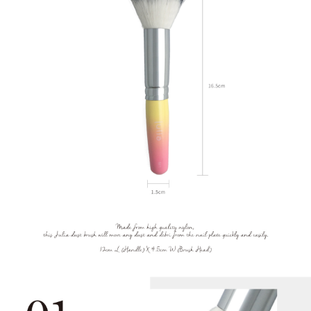
【「AFTEE先享後付」結帳流程】
全家付款取貨
１．於結帳方式選擇「AFTEE先享後付」後，將跳轉至「AFTEE先享後付」
每筆NT$60，滿NT$499(含以上)免運費
結帳頁面，進行簡訊認證並確認金額後，即可完成結帳。
２．訂單成立數日內，您將收到繳費通知簡訊。
7-11付款取貨
３．收到繳費通知簡訊後14天內，點擊此簡訊中的連結，可透過四大超商／
ATM／網路銀行／等多元方式進行付款，方視為交易完成。
每筆NT$60，滿NT$699(含以上)免運費
※ 請注意：結帳手續完成當下不需立刻繳費，但若您需要取消訂單，請聯絡
購買商品的店家。未經商家同意取消之訂單仍視為有效，需透過AFTEE先享
宅配
後付繳納相關費用。
每筆NT$100，滿NT$699(含以上)免運費
※ 交易是否成功請以「AFTEE先享後付 」之結帳頁面顯示為準，若有關於
是否繳費成功／繳費後需取消欲退款等相關疑問，請聯繫「AFTEE先享後付
客戶支援中心」
https://netprotections.freshdesk.com/support/home
離島宅配
每筆NT$150，滿NT$3,500(含以上)免運費
【注意事項】
１．透過由恩沛科技股份有限公司提供之「AFTEE先享後付」服務完成之交
宅配貨到付款
易，需依本服務之必要範圍內提供個人資料，並將交易相關給付款項請求債
權轉讓予恩沛科技股份有限公司。
每筆NT$150，滿NT$3,500(含以上)免運費
２．關於個人資料處理事宜，請瀏覽以下網址：
https://aftee.tw/terms/#terms3
海外宅配
查看運費
３．未成年的使用者請事先徵得法定代理人或監護人之同意方可使用
「AFTEE先享後付」，若未經同意申辦者引起之損失，本公司不負相關責
任。
４．使用「AFTEE先享後付」時，將依據個別帳號之用戶狀況，依本公司即
時審查核予不同之上限額度；若仍有額度不足之情形，本公司將視審查結果
請求用戶進行身份認證。