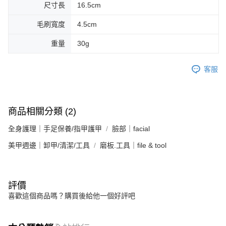
尺寸長
16.5cm
毛刷寬度
4.5cm
重量
30g
客服
商品相關分類 (2)
全身護理｜手足保養/指甲護甲
臉部｜facial
美甲週邊｜卸甲/清潔/工具
磨板.工具｜file & tool
評價
喜歡這個商品嗎？購買後給他一個好評吧