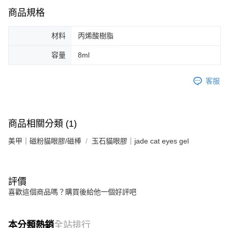
商品規格
材料
丙烯酸樹脂
容量
8ml
客服
商品相關分類 (1)
美甲｜磁粉貓眼膠/磁棒
玉石貓眼膠｜jade cat eyes gel
評價
喜歡這個商品嗎？購買後給他一個好評吧
本分類熱銷
全站排行