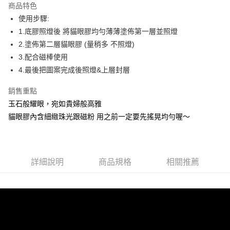
商品特色
6 期 0 利率 每期
NT$41
21家銀行
合作金庫商業銀行
第一商業銀行
使用步驟:
華南商業銀行
彰化商業銀行
合作金庫商業銀行
第一商業銀行
超商取貨付款
1.底膠照燈後 將貓眼膠均勻薄薄塗佈第一層並照燈
上海商業儲蓄銀行
台北富邦商業銀行
華南商業銀行
彰化商業銀行
國泰世華商業銀行
兆豐國際商業銀行
2.塗佈第二層貓眼膠 (量稍多 不照燈)
LINE Pay
上海商業儲蓄銀行
台北富邦商業銀行
臺灣中小企業銀行
台中商業銀行
3.配合磁棒使用
國泰世華商業銀行
兆豐國際商業銀行
匯豐（台灣）商業銀行
華泰商業銀行
Apple Pay
臺灣中小企業銀行
台中商業銀行
4.最後把圖案完成後照燈&上層封層
聯邦商業銀行
遠東國際商業銀行
匯豐（台灣）商業銀行
華泰商業銀行
街口支付
元大商業銀行
永豐商業銀行
銷售重點
聯邦商業銀行
遠東國際商業銀行
玉山商業銀行
星展（台灣）商業銀行
元大商業銀行
永豐商業銀行
玉石般耀眼，宛如貴婦般高雅
悠遊付
台新國際商業銀行
中國信託商業銀行
玉山商業銀行
星展（台灣）商業銀行
貓眼膠內含細緻珠光跟磁粉 用之前一定要先搖晃均勻喔～
台灣樂天信用卡公司
台新國際商業銀行
中國信託商業銀行
Google Pay
台灣樂天信用卡公司
全盈+PAY
AFTEE先享後付
詳細說明
商品規格
相關推薦
相關說明
【關於「AFTEE先享後付」】
ATM付款
AFTEE先享後付是「在收到商品之後才付款」的支付方式。 讓您購物簡單
便利好安心！
貨到付款
１．簡單：不需註冊會員、不需綁卡、不需儲值。
２．便利：只要手機號碼，簡訊認證，即可結帳。