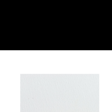
３．安心：先確認商品／服務後，再付款。
運送方式
【「AFTEE先享後付」結帳流程】
全家付款取貨
１．於結帳方式選擇「AFTEE先享後付」後，將跳轉至「AFTEE先享後付」
每筆NT$60，滿NT$499(含以上)免運費
結帳頁面，進行簡訊認證並確認金額後，即可完成結帳。
２．訂單成立數日內，您將收到繳費通知簡訊。
7-11付款取貨
３．收到繳費通知簡訊後14天內，點擊此簡訊中的連結，可透過四大超商／
ATM／網路銀行／等多元方式進行付款，方視為交易完成。
每筆NT$60，滿NT$699(含以上)免運費
※ 請注意：結帳手續完成當下不需立刻繳費，但若您需要取消訂單，請聯絡
購買商品的店家。未經商家同意取消之訂單仍視為有效，需透過AFTEE先享
宅配
後付繳納相關費用。
每筆NT$100，滿NT$699(含以上)免運費
※ 交易是否成功請以「AFTEE先享後付 」之結帳頁面顯示為準，若有關於
是否繳費成功／繳費後需取消欲退款等相關疑問，請聯繫「AFTEE先享後付
客戶支援中心」
https://netprotections.freshdesk.com/support/home
離島宅配
每筆NT$150，滿NT$3,500(含以上)免運費
【注意事項】
１．透過由恩沛科技股份有限公司提供之「AFTEE先享後付」服務完成之交
宅配貨到付款
易，需依本服務之必要範圍內提供個人資料，並將交易相關給付款項請求債
權轉讓予恩沛科技股份有限公司。
每筆NT$150，滿NT$3,500(含以上)免運費
２．關於個人資料處理事宜，請瀏覽以下網址：
https://aftee.tw/terms/#terms3
海外宅配
查看運費
３．未成年的使用者請事先徵得法定代理人或監護人之同意方可使用
「AFTEE先享後付」，若未經同意申辦者引起之損失，本公司不負相關責
任。
４．使用「AFTEE先享後付」時，將依據個別帳號之用戶狀況，依本公司即