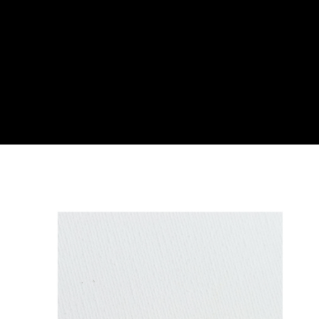
３．安心：先確認商品／服務後，再付款。
運送方式
【「AFTEE先享後付」結帳流程】
全家付款取貨
１．於結帳方式選擇「AFTEE先享後付」後，將跳轉至「AFTEE先享後付」
每筆NT$60，滿NT$499(含以上)免運費
結帳頁面，進行簡訊認證並確認金額後，即可完成結帳。
２．訂單成立數日內，您將收到繳費通知簡訊。
7-11付款取貨
３．收到繳費通知簡訊後14天內，點擊此簡訊中的連結，可透過四大超商／
ATM／網路銀行／等多元方式進行付款，方視為交易完成。
每筆NT$60，滿NT$699(含以上)免運費
※ 請注意：結帳手續完成當下不需立刻繳費，但若您需要取消訂單，請聯絡
購買商品的店家。未經商家同意取消之訂單仍視為有效，需透過AFTEE先享
宅配
後付繳納相關費用。
每筆NT$100，滿NT$699(含以上)免運費
※ 交易是否成功請以「AFTEE先享後付 」之結帳頁面顯示為準，若有關於
是否繳費成功／繳費後需取消欲退款等相關疑問，請聯繫「AFTEE先享後付
客戶支援中心」
https://netprotections.freshdesk.com/support/home
離島宅配
每筆NT$150，滿NT$3,500(含以上)免運費
【注意事項】
１．透過由恩沛科技股份有限公司提供之「AFTEE先享後付」服務完成之交
宅配貨到付款
易，需依本服務之必要範圍內提供個人資料，並將交易相關給付款項請求債
權轉讓予恩沛科技股份有限公司。
每筆NT$150，滿NT$3,500(含以上)免運費
２．關於個人資料處理事宜，請瀏覽以下網址：
https://aftee.tw/terms/#terms3
海外宅配
查看運費
３．未成年的使用者請事先徵得法定代理人或監護人之同意方可使用
「AFTEE先享後付」，若未經同意申辦者引起之損失，本公司不負相關責
任。
４．使用「AFTEE先享後付」時，將依據個別帳號之用戶狀況，依本公司即