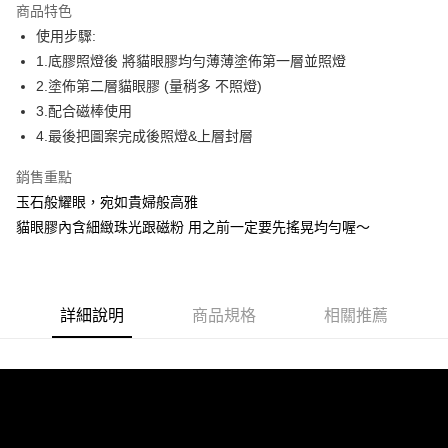
商品特色
6 期 0 利率 每期
NT$41
21家銀行
合作金庫商業銀行
第一商業銀行
使用步驟:
華南商業銀行
彰化商業銀行
合作金庫商業銀行
第一商業銀行
超商取貨付款
1.底膠照燈後 將貓眼膠均勻薄薄塗佈第一層並照燈
上海商業儲蓄銀行
台北富邦商業銀行
華南商業銀行
彰化商業銀行
國泰世華商業銀行
兆豐國際商業銀行
2.塗佈第二層貓眼膠 (量稍多 不照燈)
LINE Pay
上海商業儲蓄銀行
台北富邦商業銀行
臺灣中小企業銀行
台中商業銀行
3.配合磁棒使用
國泰世華商業銀行
兆豐國際商業銀行
匯豐（台灣）商業銀行
華泰商業銀行
Apple Pay
臺灣中小企業銀行
台中商業銀行
4.最後把圖案完成後照燈&上層封層
聯邦商業銀行
遠東國際商業銀行
匯豐（台灣）商業銀行
華泰商業銀行
街口支付
元大商業銀行
永豐商業銀行
銷售重點
聯邦商業銀行
遠東國際商業銀行
玉山商業銀行
星展（台灣）商業銀行
元大商業銀行
永豐商業銀行
玉石般耀眼，宛如貴婦般高雅
悠遊付
台新國際商業銀行
中國信託商業銀行
玉山商業銀行
星展（台灣）商業銀行
貓眼膠內含細緻珠光跟磁粉 用之前一定要先搖晃均勻喔～
台灣樂天信用卡公司
台新國際商業銀行
中國信託商業銀行
Google Pay
台灣樂天信用卡公司
全盈+PAY
AFTEE先享後付
詳細說明
商品規格
相關推薦
相關說明
【關於「AFTEE先享後付」】
ATM付款
AFTEE先享後付是「在收到商品之後才付款」的支付方式。 讓您購物簡單
便利好安心！
貨到付款
１．簡單：不需註冊會員、不需綁卡、不需儲值。
２．便利：只要手機號碼，簡訊認證，即可結帳。