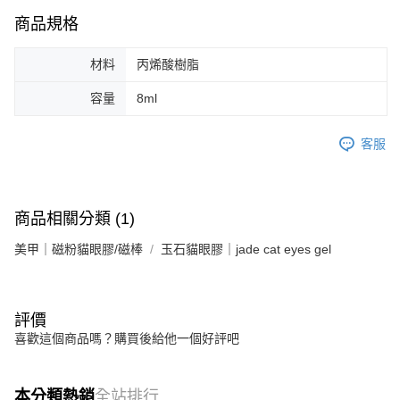
商品規格
材料
丙烯酸樹脂
容量
8ml
客服
商品相關分類 (1)
美甲｜磁粉貓眼膠/磁棒
玉石貓眼膠｜jade cat eyes gel
評價
喜歡這個商品嗎？購買後給他一個好評吧
本分類熱銷
全站排行