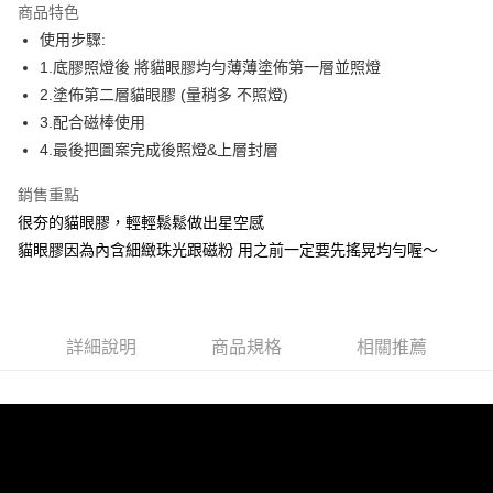
商品特色
6 期 0 利率 每期
NT$41
21家銀行
合作金庫商業銀行
第一商業銀行
使用步驟:
華南商業銀行
彰化商業銀行
合作金庫商業銀行
第一商業銀行
超商取貨付款
1.底膠照燈後 將貓眼膠均勻薄薄塗佈第一層並照燈
上海商業儲蓄銀行
台北富邦商業銀行
華南商業銀行
彰化商業銀行
國泰世華商業銀行
兆豐國際商業銀行
2.塗佈第二層貓眼膠 (量稍多 不照燈)
LINE Pay
上海商業儲蓄銀行
台北富邦商業銀行
臺灣中小企業銀行
台中商業銀行
3.配合磁棒使用
國泰世華商業銀行
兆豐國際商業銀行
匯豐（台灣）商業銀行
華泰商業銀行
Apple Pay
臺灣中小企業銀行
台中商業銀行
4.最後把圖案完成後照燈&上層封層
聯邦商業銀行
遠東國際商業銀行
匯豐（台灣）商業銀行
華泰商業銀行
街口支付
元大商業銀行
永豐商業銀行
銷售重點
聯邦商業銀行
遠東國際商業銀行
玉山商業銀行
星展（台灣）商業銀行
元大商業銀行
永豐商業銀行
很夯的貓眼膠，輕輕鬆鬆做出星空感
悠遊付
台新國際商業銀行
中國信託商業銀行
玉山商業銀行
星展（台灣）商業銀行
貓眼膠因為內含細緻珠光跟磁粉 用之前一定要先搖晃均勻喔～
台灣樂天信用卡公司
台新國際商業銀行
中國信託商業銀行
Google Pay
台灣樂天信用卡公司
全盈+PAY
AFTEE先享後付
詳細說明
商品規格
相關推薦
相關說明
【關於「AFTEE先享後付」】
ATM付款
AFTEE先享後付是「在收到商品之後才付款」的支付方式。 讓您購物簡單
便利好安心！
貨到付款
１．簡單：不需註冊會員、不需綁卡、不需儲值。
２．便利：只要手機號碼，簡訊認證，即可結帳。