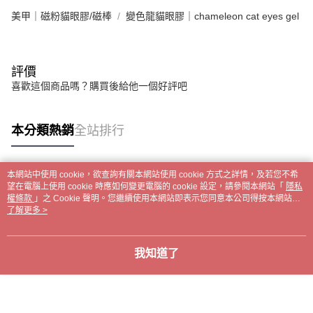
美甲｜磁粉貓眼膠/磁棒
變色龍貓眼膠｜chameleon cat eyes gel
評價
喜歡這個商品嗎？購買後給他一個好評吧
本分類熱銷
全站排行
本網站中使用 cookie，欲查詢有關本網站使用 cookie 方式之詳情，及若您不希
熱門標籤
望在電腦上使用 cookie 時應如何變更電腦的 cookie 設定，請參閱本網站「
隱私
權條款
」之 Cookie 聲明。您繼續使用本網站即表示您同意本公司得按本網站使
用條款之 Cookie 聲明使用 cookie。
了解更多 >
我知道了