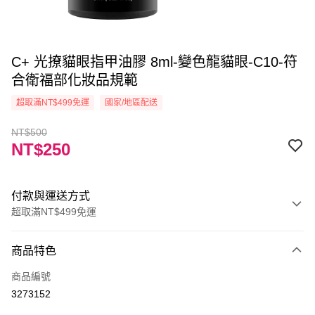
C+ 光撩貓眼指甲油膠 8ml-變色龍貓眼-C10-符
合衛福部化妝品規範
超取滿NT$499免運
國家/地區配送
NT$500
NT$250
付款與運送方式
超取滿NT$499免運
付款方式
商品特色
信用卡一次付款
商品編號
信用卡分期付款
3273152
3 期 0 利率 每期
NT$83
21家銀行