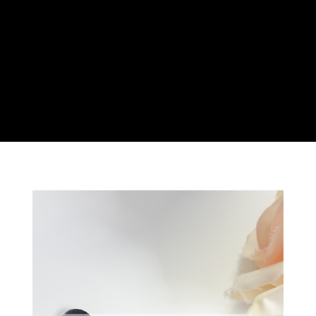
３．安心：先確認商品／服務後，再付款。
運送方式
【「AFTEE先享後付」結帳流程】
全家付款取貨
１．於結帳方式選擇「AFTEE先享後付」後，將跳轉至「AFTEE先享後付」
每筆NT$60，滿NT$499(含以上)免運費
結帳頁面，進行簡訊認證並確認金額後，即可完成結帳。
２．訂單成立數日內，您將收到繳費通知簡訊。
7-11付款取貨
３．收到繳費通知簡訊後14天內，點擊此簡訊中的連結，可透過四大超商／
ATM／網路銀行／等多元方式進行付款，方視為交易完成。
每筆NT$60，滿NT$699(含以上)免運費
※ 請注意：結帳手續完成當下不需立刻繳費，但若您需要取消訂單，請聯絡
購買商品的店家。未經商家同意取消之訂單仍視為有效，需透過AFTEE先享
宅配
後付繳納相關費用。
每筆NT$100，滿NT$699(含以上)免運費
※ 交易是否成功請以「AFTEE先享後付 」之結帳頁面顯示為準，若有關於
是否繳費成功／繳費後需取消欲退款等相關疑問，請聯繫「AFTEE先享後付
客戶支援中心」
https://netprotections.freshdesk.com/support/home
離島宅配
每筆NT$150，滿NT$3,500(含以上)免運費
【注意事項】
１．透過由恩沛科技股份有限公司提供之「AFTEE先享後付」服務完成之交
宅配貨到付款
易，需依本服務之必要範圍內提供個人資料，並將交易相關給付款項請求債
權轉讓予恩沛科技股份有限公司。
每筆NT$150，滿NT$3,500(含以上)免運費
２．關於個人資料處理事宜，請瀏覽以下網址：
https://aftee.tw/terms/#terms3
海外宅配
查看運費
３．未成年的使用者請事先徵得法定代理人或監護人之同意方可使用
「AFTEE先享後付」，若未經同意申辦者引起之損失，本公司不負相關責
任。
４．使用「AFTEE先享後付」時，將依據個別帳號之用戶狀況，依本公司即