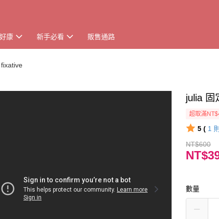
好康
新手必看
販售通路
xative
juli
超取滿NT$
5 (
1
NT$600
NT$3
數量