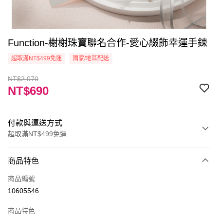
Function-榭榭珠寶聯名合作-愛心綴飾幸運手鍊
超取滿NT$499免運
國家/地區配送
NT$2,070
NT$690
付款與運送方式
超取滿NT$499免運
付款方式
商品特色
信用卡一次付款
商品編號
信用卡分期付款
10605546
3 期 0 利率 每期
NT$230
21家銀行
商品特色
6 期 0 利率 每期
NT$115
21家銀行
合作金庫商業銀行
第一商業銀行