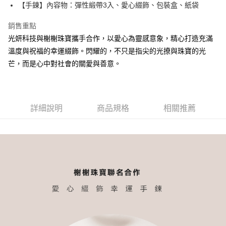
【手鍊】內容物：彈性緞帶3入、愛心綴飾、包裝盒、紙袋
華南商業銀行
彰化商業銀行
合作金庫商業銀行
第一商業銀行
超商取貨付款
上海商業儲蓄銀行
台北富邦商業銀行
華南商業銀行
彰化商業銀行
銷售重點
國泰世華商業銀行
兆豐國際商業銀行
LINE Pay
上海商業儲蓄銀行
台北富邦商業銀行
光妍科技與榭榭珠寶攜手合作，以愛心為靈感意象，精心打造充滿
臺灣中小企業銀行
台中商業銀行
國泰世華商業銀行
兆豐國際商業銀行
溫度與祝福的幸運綴飾。閃耀的，不只是指尖的光撩與珠寶的光
匯豐（台灣）商業銀行
華泰商業銀行
Apple Pay
臺灣中小企業銀行
台中商業銀行
聯邦商業銀行
遠東國際商業銀行
芒，而是心中對社會的關愛與善意。
匯豐（台灣）商業銀行
華泰商業銀行
街口支付
元大商業銀行
永豐商業銀行
聯邦商業銀行
遠東國際商業銀行
玉山商業銀行
星展（台灣）商業銀行
元大商業銀行
永豐商業銀行
悠遊付
台新國際商業銀行
中國信託商業銀行
玉山商業銀行
星展（台灣）商業銀行
台灣樂天信用卡公司
台新國際商業銀行
詳細說明
商品規格
中國信託商業銀行
相關推薦
Google Pay
台灣樂天信用卡公司
全盈+PAY
AFTEE先享後付
相關說明
【關於「AFTEE先享後付」】
ATM付款
AFTEE先享後付是「在收到商品之後才付款」的支付方式。 讓您購物簡單
便利好安心！
貨到付款
１．簡單：不需註冊會員、不需綁卡、不需儲值。
２．便利：只要手機號碼，簡訊認證，即可結帳。
３．安心：先確認商品／服務後，再付款。
運送方式