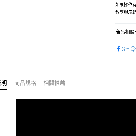
玉山商
元大商
悠遊付
如果操作有疑
台新國
玉山商
教學與示範
台灣樂
台新國
Google Pa
台灣樂
全盈+PAY
商品相關分
AFTEE先
美甲｜基礎
相關說明
分享
top coat
【關於「A
ATM付款
AFTEE
便利好安
貨到付款
１．簡單
２．便利
３．安心
說明
商品規格
相關推薦
運送方式
【「AFT
１．於結帳
全家付款
付」結帳
每筆NT$6
２．訂單
３．收到繳
／ATM／
7-11付款
※ 請注意
每筆NT$6
絡購買商品
先享後付