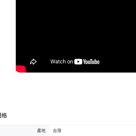
宅配
※ 交易是
是否繳費成
每筆NT$1
付客戶支
離島宅配
【注意事
每筆NT$1
１．透過由
交易，需
宅配貨到
求債權轉
２．關於
每筆NT$1
https://aft
３．未成
海外宅配
「AFTE
任。
４．使用「
即時審查
結果請求
５．嚴禁
形，恩沛
動。
規格
產地
台灣