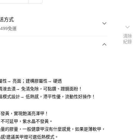
送方式
499免運
清除
紀錄
次付款
期付款
0 利率 每期
NT$66
21家銀行
屬性→ 亮面；建構膠屬性→ 硬透
0 利率 每期
NT$33
21家銀行
庫商業銀行
第一商業銀行
清液去漬→ 免清免除，可黏鑽、蹭鏡面粉！
業銀行
彰化商業銀行
溫模式設計→ 低熱感，滯平性優，流動性好操作！
庫商業銀行
第一商業銀行
付款
業儲蓄銀行
台北富邦商業銀行
業銀行
彰化商業銀行
華商業銀行
兆豐國際商業銀行
業儲蓄銀行
台北富邦商業銀行
不發黃，實現飽滿亮澤甲！
小企業銀行
台中商業銀行
華商業銀行
兆豐國際商業銀行
台灣）商業銀行
華泰商業銀行
，不可延甲，紫水晶不發黃。
小企業銀行
台中商業銀行
業銀行
遠東國際商業銀行
過量的膠量，一般健康甲沒有什麼感覺，如果是薄軟甲，
台灣）商業銀行
華泰商業銀行
業銀行
永豐商業銀行
業銀行
遠東國際商業銀行
感!建議美甲燈可選低熱模式。