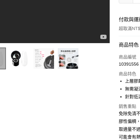
付款與運
超取滿NT$
付款方式
商品特色
信用卡一
商品編號
10391556
信用卡分
商品特色
3 期 
上層膠
6 期 
合作金
無需凝
華南商
針對低
合作金
超商取貨
上海商
華南商
銷售重點
國泰世
LINE Pay
上海商
免除免清
臺灣中
國泰世
匯豐（
膠性偏稠
Apple Pay
臺灣中
聯邦商
取適量不
匯豐（
街口支付
元大商
聯邦商
可能會有熱