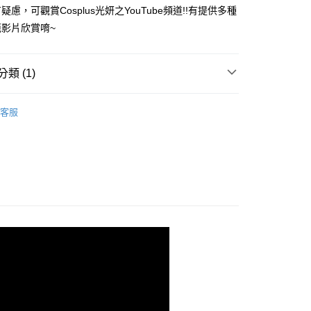
業銀行
星展（台灣）商業銀行
業銀行
永豐商業銀行
慮，可觀賞Cosplus光妍之YouTube頻道!!有提供多種
際商業銀行
中國信託商業銀行
業銀行
星展（台灣）商業銀行
影片欣賞唷~
天信用卡公司
際商業銀行
中國信託商業銀行
y
天信用卡公司
類 (1)
享後付
功能膠(底膠/上層/建構/延甲)
上層膠（封層膠）｜
客服
FTEE先享後付」】
先享後付是「在收到商品之後才付款」的支付方式。 讓您購物簡單
心！
：不需註冊會員、不需綁卡、不需儲值。
：只要手機號碼，簡訊認證，即可結帳。
：先確認商品／服務後，再付款。
EE先享後付」結帳流程】
方式選擇「AFTEE先享後付」後，將跳轉至「AFTEE先享後
取貨
頁面，進行簡訊認證並確認金額後，即可完成結帳。
0，滿NT$499(含以上)免運費
成立數日內，您將收到繳費通知簡訊。
費通知簡訊後14天內，點擊此簡訊中的連結，可透過四大超商
網路銀行／等多元方式進行付款，方視為交易完成。
取貨
：結帳手續完成當下不需立刻繳費，但若您需要取消訂單，請聯
0，滿NT$699(含以上)免運費
的店家。未經商家同意取消之訂單仍視為有效，需透過AFTEE
繳納相關費用。