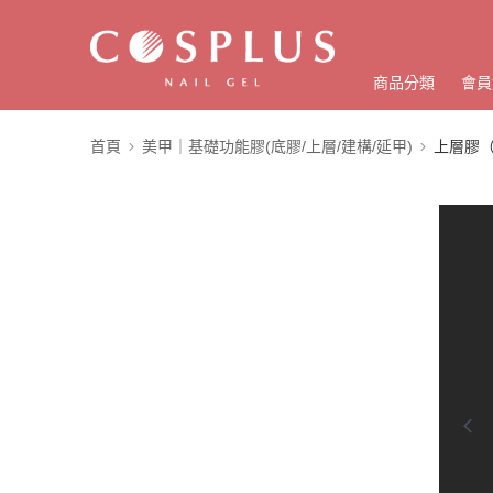
商品分類
會員
首頁
美甲｜基礎功能膠(底膠/上層/建構/延甲)
上層膠（封