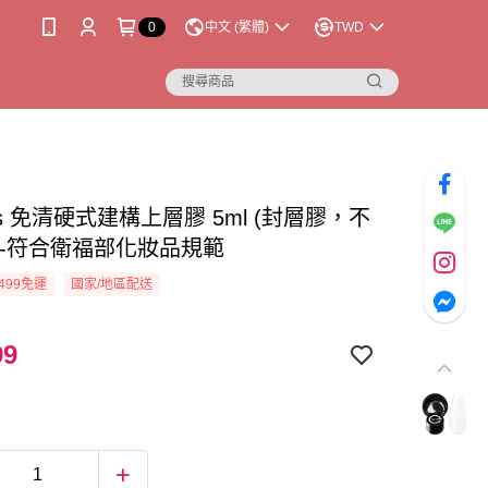
0
中文 (繁體)
TWD
lus 免清硬式建構上層膠 5ml (封層膠，不
)-符合衛福部化妝品規範
499免運
國家/地區配送
99