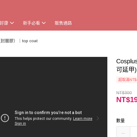
好康
新手必看
販售通路
層膠）｜top coat
Cosp
可延甲
超取滿NT$
NT$300
NT$1
數量