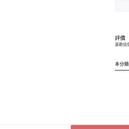
評價
喜歡這
本分類