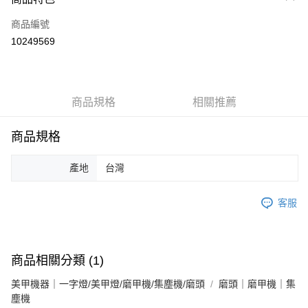
信用卡一次付款
商品編號
信用卡分期付款
10249569
3 期 0 利率 每期
NT$33
21家銀行
6 期 0 利率 每期
NT$16
21家銀行
合作金庫商業銀行
第一商業銀行
華南商業銀行
彰化商業銀行
合作金庫商業銀行
第一商業銀行
超商取貨付款
商品規格
相關推薦
上海商業儲蓄銀行
台北富邦商業銀行
華南商業銀行
彰化商業銀行
國泰世華商業銀行
兆豐國際商業銀行
LINE Pay
上海商業儲蓄銀行
台北富邦商業銀行
臺灣中小企業銀行
台中商業銀行
商品規格
國泰世華商業銀行
兆豐國際商業銀行
匯豐（台灣）商業銀行
華泰商業銀行
Apple Pay
臺灣中小企業銀行
台中商業銀行
聯邦商業銀行
遠東國際商業銀行
產地
台灣
匯豐（台灣）商業銀行
華泰商業銀行
街口支付
元大商業銀行
永豐商業銀行
聯邦商業銀行
遠東國際商業銀行
玉山商業銀行
星展（台灣）商業銀行
元大商業銀行
永豐商業銀行
悠遊付
客服
台新國際商業銀行
中國信託商業銀行
玉山商業銀行
星展（台灣）商業銀行
台灣樂天信用卡公司
台新國際商業銀行
中國信託商業銀行
Google Pay
台灣樂天信用卡公司
全盈+PAY
商品相關分類 (1)
AFTEE先享後付
美甲機器｜一字燈/美甲燈/磨甲機/集塵機/磨頭
磨頭｜磨甲機｜集
相關說明
塵機